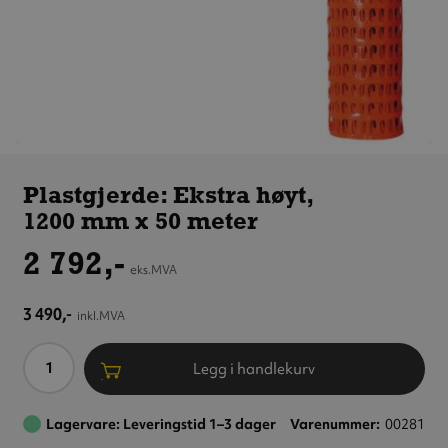
Plastgjerde:
Ekstra høyt,
Plastgjerde: Ekstra høyt,
1200 mm x 50 meter
1200 mm x 50 meter
2 792,-
eks.MVA
3 490,-
inkl.MVA
Antall
Legg i handlekurv
Lagervare: Leveringstid 1–3 dager
Varenummer
00281