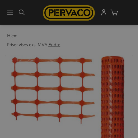
Meny
Søk
Handleku
Hjem
Priser vises eks. MVA
Endre