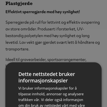
Plastgjerde
Effektivt sperregjerde med høy synlighet!
Sperregjerde på rull for lettvint og effektiv avsperring
av store områder. Produsert i forsterket, UV-
bestandig polyetylen med høy synlighet og lang
levetid. Lav vekt gjør gjerdet svært lett å håndtere og
transportere.
Ideell til gravearbeider, sportsarrangementer,
byggeplasser, avsperring av farlige områder osv.
Dette nettstedet bruker
Farge:
Oransje
informasjonskapsler
Materiale:
Polyetylen (PE)
Vi bruker informasjonskapsler for å
Strekkstyrke horisontalt:
510 kg
tilpasse innhold, annonser og analysere
Strekkstyrke vertikalt:
224 kg
trafikken vår. Vi deler også informasjon
Høyde:
1200 mm
om din bruk av nettstedet vårt med våre