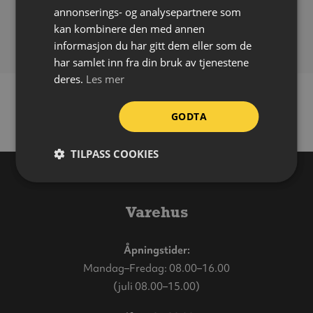
Vekt:
9 kg (150 g/m²)
annonserings- og analysepartnere som
Forpakning:
Rull á 50 meter
kan kombinere den med annen
informasjon du har gitt dem eller som de
har samlet inn fra din bruk av tjenestene
deres.
Les mer
GODTA
TILPASS COOKIES
Varehus
Åpningstider:
Mandag–Fredag: 08.00–16.00
(juli 08.00–15.00)