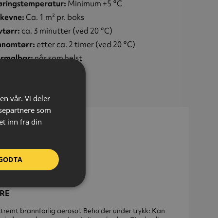
øringstemperatur:
Minimum +5 °C
kevne:
Ca. 1 m² pr. boks
vtørr:
ca. 3 minutter (ved 20 °C)
nnomtørr:
etter ca. 2 timer (ved 20 °C)
rmalbar:
når som helst
um:
400 ml
ksområde:
Ute/inne
en vår. Vi deler
einformasjon:
ysepartnere som
eholder: Xylen, Etylbenzen
 inn fra din
I: 7000-A0PG-U00V-208P
GODTA
RE
tremt brannfarlig aerosol. Beholder under trykk: Kan