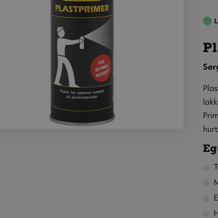
L
Pl
Sørg
Plas
lakk
Prim
hur
tprimer,
00 ml
Eg
T
M
E
H