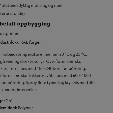
otstandsdyktig mot slag og riper
ærbestandig
befalt oppbygging
lastprimer
ndustrilakk: RAL farger
ll arbeidstemperatur er mellom 20 °C og 25 °C.
å vind og direkte sollys. Overflater som skal
kles, tørrslipes med 180–240 korn før påføring.
flater som skal lakkeres, våtslipes med 600–1000
 før påføring. Spray flere tynne lag kryssvis med 30–
ekunders intervaller.
ge:
Grå
demiddel:
Polymer