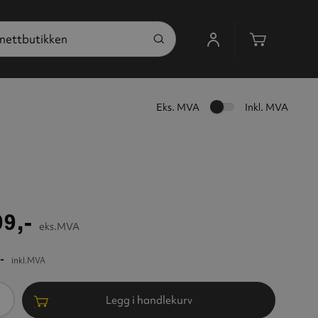
Handleku
Eks. MVA
Inkl. MVA
9,-
eks.MVA
-
inkl.MVA
ntall
Legg i handlekurv