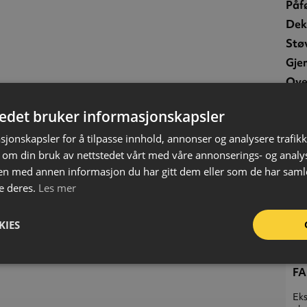
Påf
Dek
Stø
Gje
Ove
Vol
tedet bruker informasjonskapsler
Bru
sjonskapsler for å tilpasse innhold, annonser og analysere trafikk
Far
 om din bruk av nettstedet vårt med våre annonserings- og anal
Inn
n med annen informasjon du har gitt dem eller som de har samlet
e deres.
Les mer
UF
KIES
FA
Eks