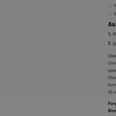
M
V
An
P
I
Idee
Unng
spar
Over
korn
45 s
Far
Bin