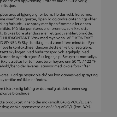
plodere ved oppvarming. Irriterer huden. Gir alvorlig
irritasjon.
bevares utilgjengelig for barn. Holdes vekk fra varme,
me overflater, gnister, åpen ild og andre antenningskilder.
king forbudt. Ikke spray mot åpen flamme eller annen
nkilde. Må ikke punkteres eller brennes, selv ikke etter
k. Brukes bare utendørs eller i et godt ventilert område.
D HUDKONTAKT: Vask med mye vann. VED KONTAKT
 ØYNENE: Skyll forsiktig med vann i flere minutter. Fjern
ntuelle kontaktlinser dersom dette enkelt lar seg gjøre.
tsett skyllingen. Ved hudirritasjon: Søk legehjelp. Ved
varende øyeirritasjon: Søk legehjelp. Beskyttes mot sollys.
ikke utsettes for temperaturer høyere enn 50 °C / 122 °F.
ehold/beholder leveres i samvar med lokale forskrifter.
arsel! Farlige respirable dråper kan dannes ved sprøyting.
øytetåke må ikke innåndes.
n tilstrekkelig lufting er det mulig at det danner seg
plosive blandinger.
tte produktet inneholder maksimalt 840 g VOC/L. Den
eshygieniske grenseverdien er 840 g VOC/L (kat. B/e).