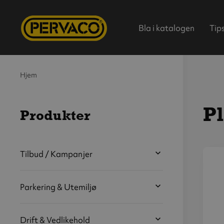
Bla i katalogen
Tip
Hjem
Pl
Produkter
Hjem
Tilbud / Kampanjer
V
s
Parkering & Utemiljø
b
Drift & Vedlikehold