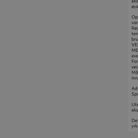
eks
øye
Opp
var
Røy
ten
bru
VE
MED
eve
For
ved
Må 
Inn
Adv
Spr
Ute
eks
De
yrk