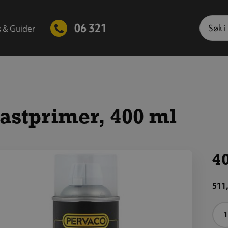
Søk
06 321
s & Guider
astprimer, 400 ml
40
is
tørre
511,
ilde
A