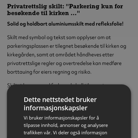
Privatrettslig skilt: "Parkering kun for
besøkende til kirken …"
Solid og holdbart aluminiumsskilt med refleksfolie!
Skilt med symbol og tekst som opplyser om at
parkeringsplassen er tilegnet besøkende til kirken og
kirkegården, samt at området håndheves etter
privatrettslige regler og overtredelse kan medføre
borttauing for eiers regning og risiko.
Skiltet leveres med forborede hull tilpasset
skiltklammer for rask og enkel montering på stolpe.
Dette nettstedet bruker
informasjonskapsler
Reflektiv:
Ja
Refleksklasse:
Klasse 1
Vi bruker informasjonskapsler for å
Materiale:
Aluminium
tilpasse innhold, annonser og analysere
trafikken vår. Vi deler også informasjon
Tykkelse:
3 mm