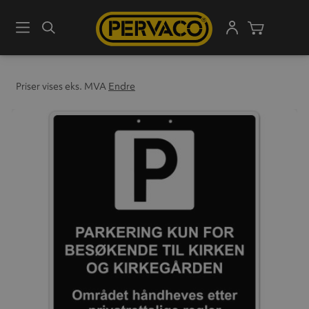
Meny
Søk
Handleku
Priser vises eks. MVA
Endre