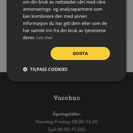
om din bruk av nettstedet vårt med våre
Størrelse:
600 x 800 mm
annonserings- og analysepartnere som
FDV-dokumentasjon
kan kombinere den med annen
Last ned
(137.63 kB)
informasjon du har gitt dem eller som de
har samlet inn fra din bruk av tjenestene
deres.
Les mer
GODTA
TILPASS COOKIES
Varehus
Åpningstider:
Mandag–Fredag: 08.00–16.00
(juli 08.00–15.00)