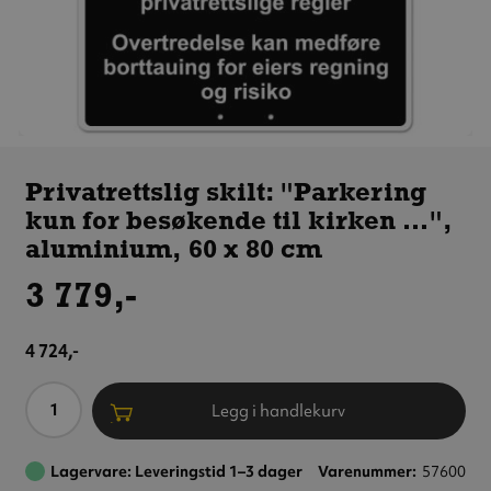
Privatrettslig
skilt:
Privatrettslig skilt: "Parkering
"Parkering
kun for besøkende til kirken …",
kun for
besøkende
aluminium, 60 x 80 cm
til kirken …",
aluminium,
3 779,-
60 x 80 cm
4 724,-
Antall
Legg i handlekurv
Lagervare: Leveringstid 1–3 dager
Varenummer
57600