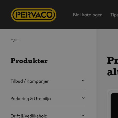
Bla i katalogen
Tip
Hjem
Pr
Produkter
a
Hjem
Tilbud / Kampanjer
Parkering & Utemiljø
V
s
b
Drift & Vedlikehold