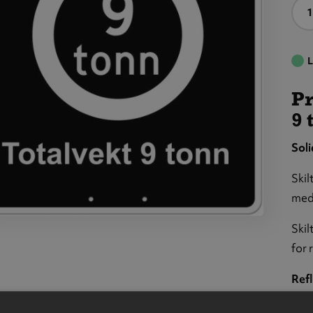
A
L
Pr
9 
Soli
Skil
med 
atrettslig
Skil
skilt:
for 
alvekt 9
onn",
Refl
minium,
Refl
x 50 cm