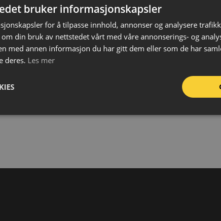
Mat
tedet bruker informasjonskapsler
Tyk
sjonskapsler for å tilpasse innhold, annonser og analysere trafikk
Stør
 om din bruk av nettstedet vårt med våre annonserings- og anal
FDV
n med annen informasjon du har gitt dem eller som de har samlet
L
e deres.
Les mer
KIES