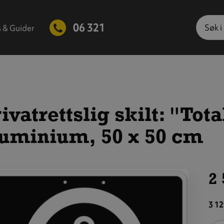
Søk
06 321
s & Guider
ivatrettslig skilt: "Tot
luminium, 50 x 50 cm
2 
is
tørre
3 12
ilde