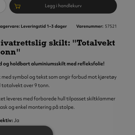
ntall
Legg i handlekurv
agervare: Leveringstid 1–3 dager
Varenummer
57521
ivatrettslig skilt: "Totalvekt
tonn"
d og holdbart aluminiumsskilt med refleksfolie!
t med symbol og tekst som angir forbud mot kjøretøy
totalvekt over 9 tonn.
tet leveres med forborede hull tilpasset skiltklammer
rask og enkel montering på stolpe.
ektiv:
Ja
eksklasse:
Klasse 1