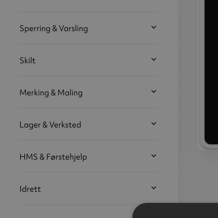
Sperring & Varsling
Skilt
Merking & Maling
Lager & Verksted
HMS & Førstehjelp
Priv
"Tot
t
Idrett
alu
50 