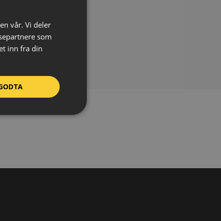
eriale:
Aluminium
kelse:
3 mm
en vår. Vi deler
relse:
500 x 500 mm
ysepartnere som
-dokumentasjon
 inn fra din
ast ned
(137.63 kB)
GODTA