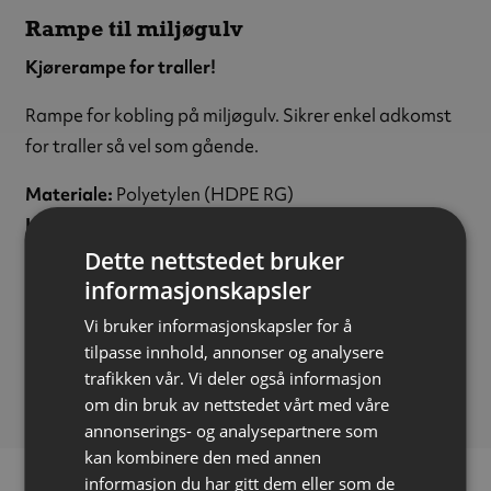
Rampe til miljøgulv
Kjørerampe for traller!
Rampe for kobling på miljøgulv. Sikrer enkel adkomst
for traller så vel som gående.
Materiale:
Polyetylen (HDPE RG)
Høyde:
180 mm
Bredde:
1200 mm
Dette nettstedet bruker
Lengde:
800 mm
informasjonskapsler
Maks belastning:
300 kg
Vi bruker informasjonskapsler for å
Vekt:
13 kg
tilpasse innhold, annonser og analysere
Bruksområde:
Inne
trafikken vår. Vi deler også informasjon
om din bruk av nettstedet vårt med våre
annonserings- og analysepartnere som
kan kombinere den med annen
informasjon du har gitt dem eller som de