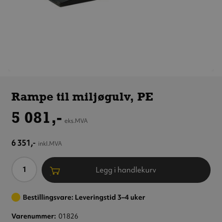
Rampe til
miljøgulv,
Rampe til miljøgulv, PE
PE
5 081,-
eks.MVA
6 351,-
inkl.MVA
Antall
Legg i handlekurv
Bestillingsvare: Leveringstid 3–4 uker
Varenummer
01826