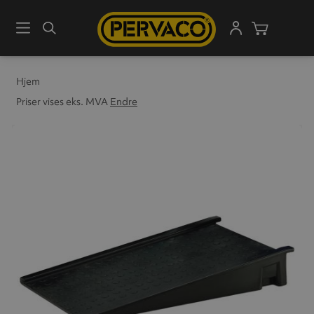
Meny
Søk
Handleku
Hjem
Priser vises eks. MVA
Endre