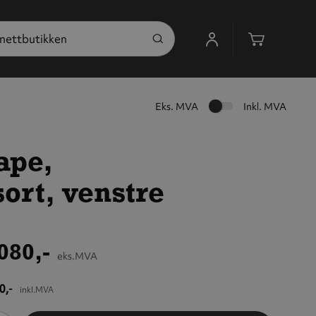
Handleku
Eks. MVA
Inkl. MVA
ape,
ort, venstre
080,-
eks.MVA
0,-
inkl.MVA