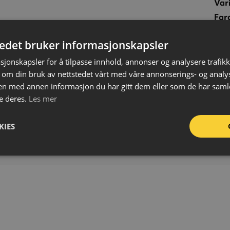
Var
Far
Refl
tedet bruker informasjonskapsler
Mat
Tyk
sjonskapsler for å tilpasse innhold, annonser og analysere trafikk
 om din bruk av nettstedet vårt med våre annonserings- og anal
Bre
n med annen informasjon du har gitt dem eller som de har samlet
Påf
e deres.
Les mer
Påf
Bru
KIES
For