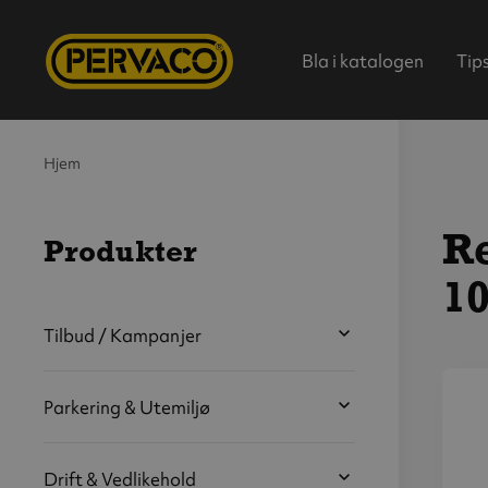
Bla i katalogen
Tip
Hjem
Re
Produkter
10
Hjem
Tilbud / Kampanjer
Parkering & Utemiljø
V
s
b
Drift & Vedlikehold