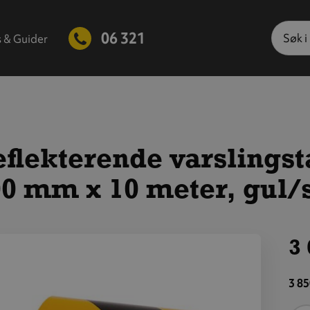
Søk
06 321
s & Guider
flekterende varslingst
0 mm x 10 meter, gul/s
3 
is
tørre
3 85
ilde