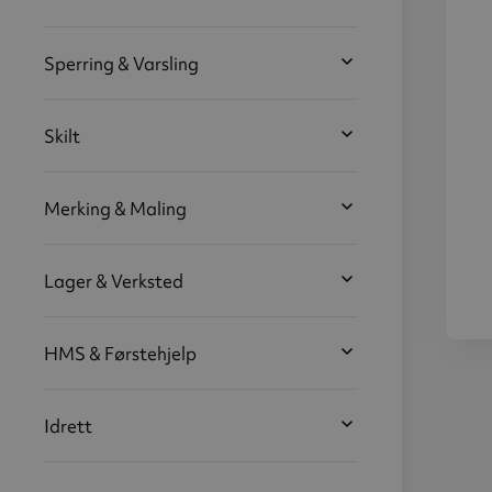
Sperring & Varsling
Skilt
Merking & Maling
Lager & Verksted
HMS & Førstehjelp
R
v
100 
gul
Idrett