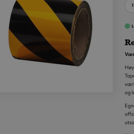
A
L
Re
Vær
Høyr
Tape
vær
og l
eflekterende
arslingstape,
Egne
mm x 10 meter,
offs
/sort, venstre
uts