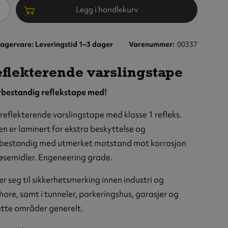
ntall
Legg i handlekurv
agervare: Leveringstid 1–3 dager
Varenummer
00337
flekterende varslingstape
bestandig reflekstape med!
eflekterende varslingstape med klasse 1 refleks.
n er laminert for ekstra beskyttelse og
bestandig med utmerket motstand mot korrosjon
øsemidler. Engeneering grade.
r seg til sikkerhetsmerking innen industri og
hore, samt i tunneler, parkeringshus, garasjer og
atte områder generelt.