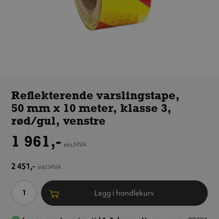
Reflekterende
varslingstape,
Reflekterende varslingstape,
50 mm x 10 meter,
50 mm x 10 meter, klasse 3,
klasse 3, rød/gul,
venstre
rød/gul, venstre
1 961,-
eks.MVA
2 451,-
inkl.MVA
Antall
Legg i handlekurv