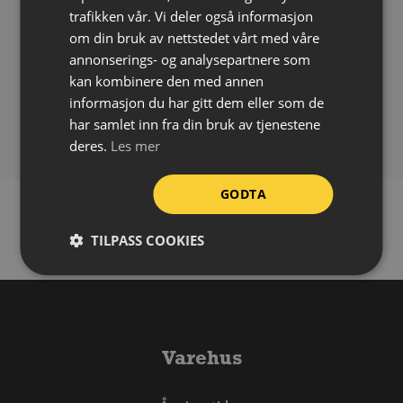
trafikken vår. Vi deler også informasjon
Bredde:
50 mm
om din bruk av nettstedet vårt med våre
Påføring:
Selvklebende
annonserings- og analysepartnere som
Påføringstemperatur:
Over +10 °C
kan kombinere den med annen
Bruksområde:
Ute/inne
informasjon du har gitt dem eller som de
Forpakning:
Rull á 10 meter
har samlet inn fra din bruk av tjenestene
deres.
Les mer
GODTA
TILPASS COOKIES
Varehus