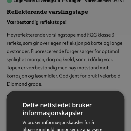
Lagervare: Leveringstid 1–3 dager
Varenummer
09281
Reflekterende varslingstape
Værbestandig reflekstape!
Høyreflekterende varslingstape med
FGG
klasse 3
refleks, som gir overlegen refleksjon på korte og lange
avstander. Fluorescerende farger sørger for optimal
synlighet morgen, dag og kveld, samt i dårlig vær.
Tapen er værbestandig med høy motstand mot
korrosjon og løsemidler. Godkjent for bruk i veiarbeid.
Diamond grade.
Variant:
Venstre
Dette nettstedet bruker
Farge:
Rød/gul
informasjonskapsler
Refleksklasse:
Klasse 3 (FGG)
Materiale:
Polyvinylklorid (PVC)
Vi bruker informasjonskapsler for å
tilpasse innhold, annonser og analysere
Tykkelse:
600 µm