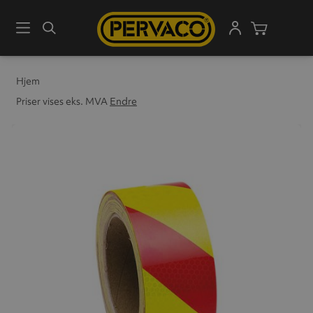
Meny
Søk
Handleku
Hjem
Priser vises eks. MVA
Endre