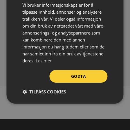
Vi bruker informasjonskapsler for å
Rask og enkel montering
tilpasse innhold, annonser og analysere
Farge:
Gul/sort
trafikken vår. Vi deler også informasjon
om din bruk av nettstedet vårt med våre
Profil:
Type R40
annonserings- og analysepartnere som
Materiale:
Polyuretan (PU)
kan kombinere den med annen
Temperaturmotstand:
-40 °C til +90 °C
informasjon du har gitt dem eller som de
Lengde:
1 meter
har samlet inn fra din bruk av tjenestene
Montering:
Selvklebende
deres.
Les mer
Bruksområde:
Ute/inne
GODTA
TILPASS COOKIES