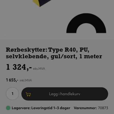
Rørbeskytter:
Type R40,
Rørbeskytter: Type R40, PU,
PU,
selvklebende, gul/sort, 1 meter
selvklebende,
gul/sort,
1 324,-
1 meter
eks.MVA
1 655,-
inkl.MVA
Antall
Legg i handlekurv
Lagervare: Leveringstid 1–3 dager
Varenummer
70873