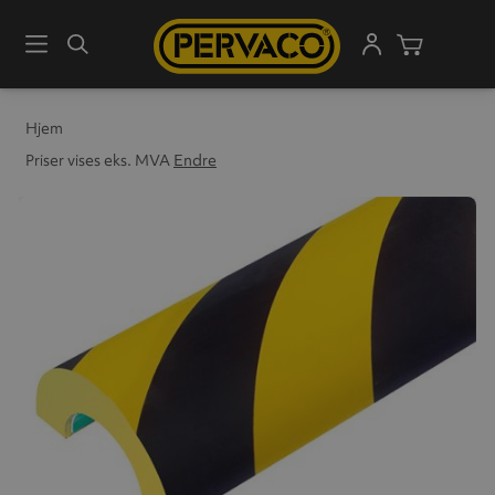
Meny
Søk
Handleku
Hjem
Priser vises eks. MVA
Endre