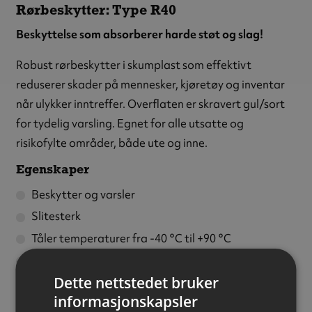
Rørbeskytter: Type R40
Beskyttelse som absorberer harde støt og slag!
Robust rørbeskytter i skumplast som effektivt
reduserer skader på mennesker, kjøretøy og inventar
når ulykker inntreffer. Overflaten er skravert gul/sort
for tydelig varsling. Egnet for alle utsatte og
risikofylte områder, både ute og inne.
Egenskaper
Beskytter og varsler
Slitesterk
Tåler temperaturer fra -40 °C til +90 °C
Fleksibel – kan monteres på buede underlag
Dette nettstedet bruker
Kan kappes til ønsket lengde
informasjonskapsler
Kan brukes både utendørs og innendørs