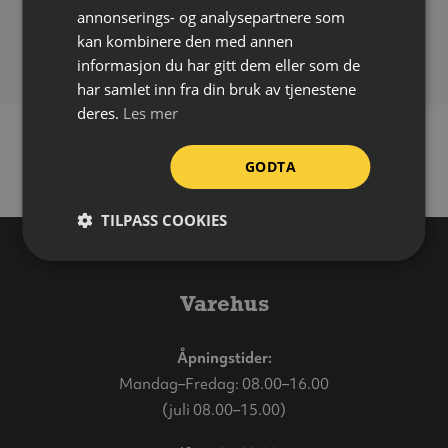
Volum:
100 liter
annonserings- og analysepartnere som
Vekt:
19 kg
kan kombinere den med annen
informasjon du har gitt dem eller som de
har samlet inn fra din bruk av tjenestene
deres.
Les mer
GODTA
TILPASS COOKIES
Varehus
Åpningstider:
Mandag–Fredag: 08.00–16.00
(juli 08.00–15.00)