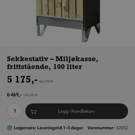
Sekkestativ
– Miljøkasse,
Sekkestativ – Miljøkasse,
frittstående,
frittstående, 100 liter
100 liter
5 175,-
eks.MVA
6 469,-
inkl.MVA
Antall
Legg i handlekurv
Lagervare: Leveringstid 1–3 dager
Varenummer
32032