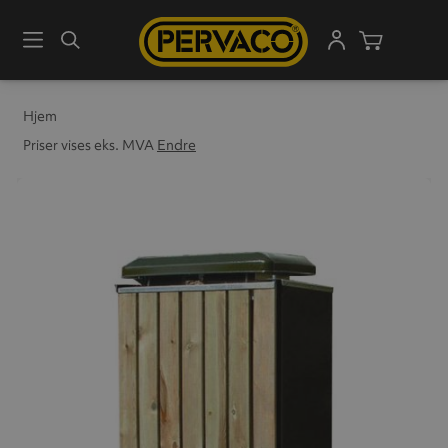
Meny
Søk
Handleku
Hjem
Priser vises eks. MVA
Endre