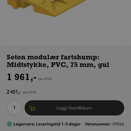
Seton
modulær
Seton modulær fartshump:
fartshump:
Midtstykke, PVC, 75 mm, gul
Midtstykke,
PVC,
1 961,-
75 mm, gul
eks.MVA
2 451,-
inkl.MVA
Antall
Legg i handlekurv
Lagervare: Leveringstid 1–3 dager
Varenummer
09866