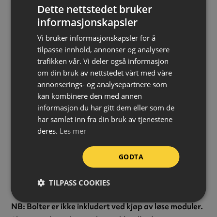
Dette nettstedet bruker
75 mm gir en maks hastighet på ca. 5 km/t over
informasjonskapsler
fartshumpen.
Vi bruker informasjonskapsler for å
Forankring
tilpasse innhold, annonser og analysere
Fartshumpen kan forankres med bolter, eller bolter og
trafikken vår. Vi deler også informasjon
skinner for ekstra styrke og holdbarhet. Forankring
om din bruk av nettstedet vårt med våre
med bolter tåler kjøretøy på opptil 26 tonn, forankring
annonserings- og analysepartnere som
kan kombinere den med annen
med bolter og skinner tåler kjøretøy på opptil 44 tonn.
informasjon du har gitt dem eller som de
Pakketilbud er tilgjengelig for begge varianter:
har samlet inn fra din bruk av tjenestene
deres.
Les mer
Gå til pakketilbud med bolter
GODTA
Gå til pakketilbud med bolter og skinner
TILPASS COOKIES
NB: Bolter er ikke inkludert ved kjøp av løse moduler.