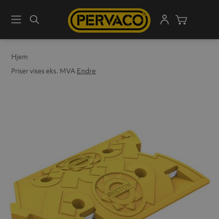
Meny
Søk
Handleku
Hjem
Priser vises eks. MVA
Endre