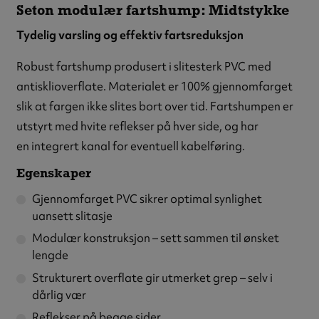
Seton modulær fartshump: Midtstykke
Tydelig varsling og effektiv fartsreduksjon
Robust fartshump produsert i slitesterk PVC med
antisklioverflate. Materialet er 100% gjennomfarget
slik at fargen ikke slites bort over tid. Fartshumpen er
utstyrt med hvite reflekser på hver side, og har
en integrert kanal for eventuell kabelføring.
Egenskaper
Gjennomfarget PVC sikrer optimal synlighet
uansett slitasje
Modulær konstruksjon – sett sammen til ønsket
lengde
Strukturert overflate gir utmerket grep – selv i
dårlig vær
Reflekser på begge sider