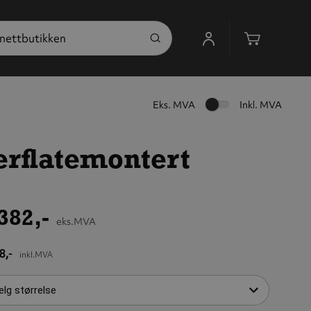
Handleku
Eks. MVA
Inkl. MVA
erflatemontert
382,-
eks.MVA
8,-
inkl.MVA