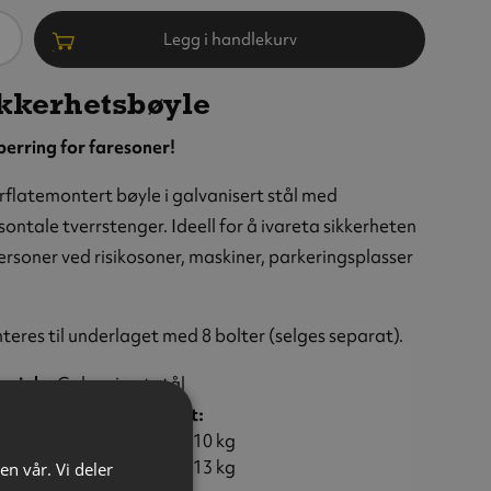
ntall
Legg i handlekurv
kkerhetsbøyle
erring for faresoner!
flatemontert bøyle i galvanisert stål med
sontale tverrstenger. Ideell for å ivareta sikkerheten
personer ved risikosoner, maskiner, parkeringsplasser
eres til underlaget med 8 bolter (selges separat).
eriale:
Galvanisert stål
eter / Mål (HxL) / Vekt:
 mm / 1000 x 1000 mm / 10 kg
 mm / 1000 x 2000 mm / 13 kg
en vår. Vi deler