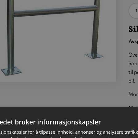
A
Si
Avsp
Over
hori
til 
o.l.
erhetsbøyle,
stål,
Mont
flatemontert
Mat
Diam
tedet bruker informasjonskapsler
Ø60
Ø60
sjonskapsler for å tilpasse innhold, annonser og analysere trafikk