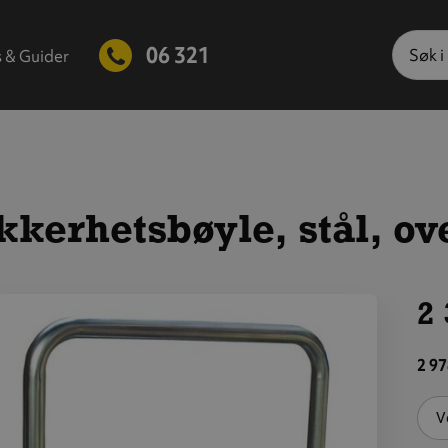
Søk
06 321
s & Guider
kkerhetsbøyle, stål, ov
2 
is
tørre
2 97
ilde