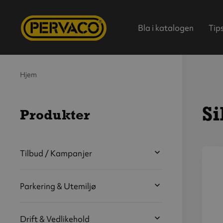
Bla i katalogen
Tip
Hjem
Si
Produkter
Hjem
Tilbud / Kampanjer
V
s
Parkering & Utemiljø
b
Drift & Vedlikehold