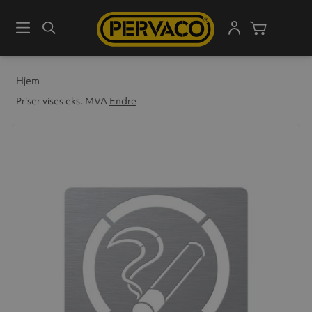
Meny
Søk
Handleku
Hjem
Priser vises eks. MVA
Endre