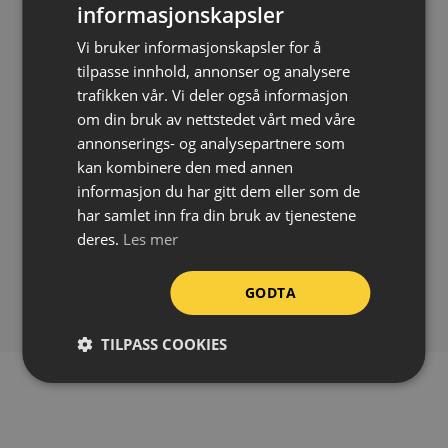
godt. Merk først bakgrunnsfargen ved hjelp av en
informasjonskapsler
universalramme
(selges separat), og deretter
Vi bruker informasjonskapsler for å
symbolet i en kontrastfarge. Sjablongene er laget slik
tilpasse innhold, annonser og analysere
at symbolet passer innenfor universalrammen.
trafikken vår. Vi deler også informasjon
om din bruk av nettstedet vårt med våre
Vi anbefaler å bruke Super Striper trafikkmaling og
annonserings- og analysepartnere som
en
spraypistol
når du skal merke med sjablonger.
kan kombinere den med annen
informasjon du har gitt dem eller som de
Symbolstørrelse:
Ø100 cm
har samlet inn fra din bruk av tjenestene
Materiale:
Aluminium
deres.
Les mer
Tykkelse:
1,5 mm
Sjablongstørrelse:
125 x 110 cm
GODTA
TILPASS COOKIES