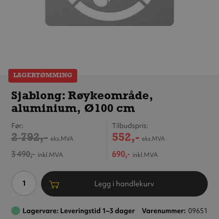
LAGERTØMMING
Sjablong:
Røykeområde,
Sjablong: Røykeområde,
aluminium,
aluminium, Ø100 cm
Ø100 cm
Før
Tilbudspris
2 792,-
552,-
eks.MVA
eks.MVA
3 490,-
690,-
inkl.MVA
inkl.MVA
Antall
Legg i handlekurv
Lagervare: Leveringstid 1–3 dager
Varenummer
09651