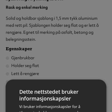
Rask og enkel
merking
Solid og holdbar sjablong i 1,5 mm tykk aluminium
med rett pil. Sjablongen holder seg flat og er lett å
rengjøre. Egnet til merking på asfalt, betong og
belegningsstein.
Egenskaper
Gjenbrukbar
Holder seg flat
Lett å rengjøre
Særdeles slitestrek
Dette nettstedet bruker
Sjablongen er todelt for enkel oppbevaring og
informasjonskapsler
transport.
Vi bruker informasjonskapsler for å
Vi anbefaler å bruke Super Striper trafikkmaling og