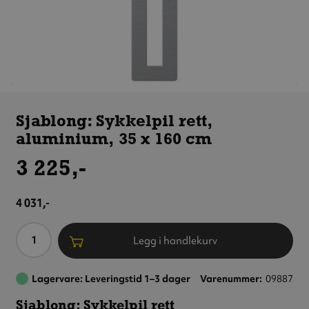
Sjablong:
Sykkelpil
Sjablong: Sykkelpil rett,
rett,
aluminium, 35 x 160 cm
aluminium,
35 x 160 cm
3 225,-
4 031,-
Antall
Legg i handlekurv
Lagervare: Leveringstid 1–3 dager
Varenummer
09887
Sjablong: Sykkelpil rett