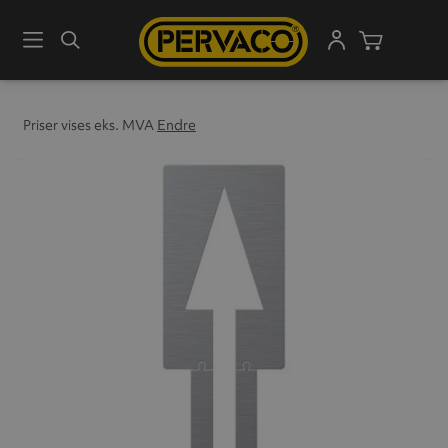
Meny
Søk
Handleku
Priser vises eks. MVA
Endre