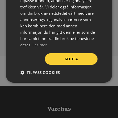
tilpasse innhold, annonser og analysere
en
spraypistol
når du skal merke med sjablonger.
trafikken vår. Vi deler også informasjon
om din bruk av nettstedet vårt med våre
Symbolstørrelse:
35 x 160 cm
annonserings- og analysepartnere som
Materiale:
Aluminium
kan kombinere den med annen
Tykkelse:
1,5 mm
informasjon du har gitt dem eller som de
har samlet inn fra din bruk av tjenestene
Sjablongstørrelse:
55 x 180 cm
deres.
Les mer
GODTA
TILPASS COOKIES
Varehus