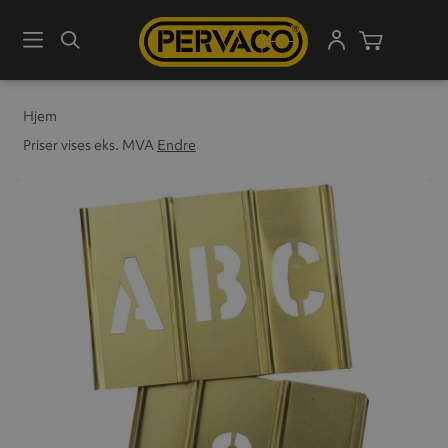
Meny
Søk
Handleku
Hjem
Priser vises eks. MVA
Endre