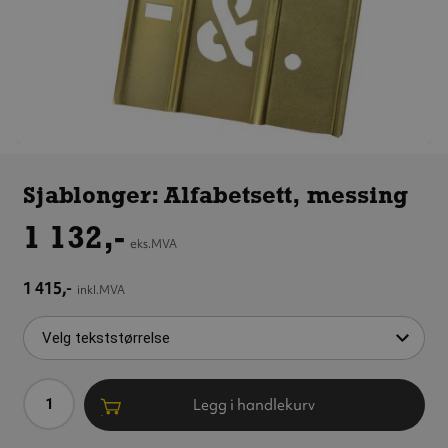
Sjablonger:
Alfabetsett,
Sjablonger: Alfabetsett, messing
messing
1 132,-
eks.MVA
1 415,-
inkl.MVA
Antall
Legg i handlekurv