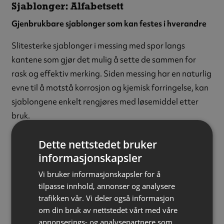
Sjablonger: Alfabetsett
Gjenbrukbare sjablonger som kan festes i hverandre
Slitesterke sjablonger i messing med spor langs
kantene som gjør det mulig å sette de sammen for
rask og effektiv merking. Siden messing har en naturlig
evne til å motstå korrosjon og kjemisk forringelse, kan
sjablongene enkelt rengjøres med løsemiddel etter
bruk.
Perfekt til merking av f.eks. kasser, paller, esker,
Dette nettstedet bruker
midtganger, gulv og mye mer.
informasjonskapsler
Alfabetsettet settet inneholder bokstavene A–Z,
Vi bruker informasjonskapsler for å
tilpasse innhold, annonser og analysere
samt bindestrek, ampersand (&), komma, punktum,
trafikken vår. Vi deler også informasjon
apostrof og mellomrom.
Tallsett
selges separat.
om din bruk av nettstedet vårt med våre
annonserings- og analysepartnere som
Materiale:
Messing