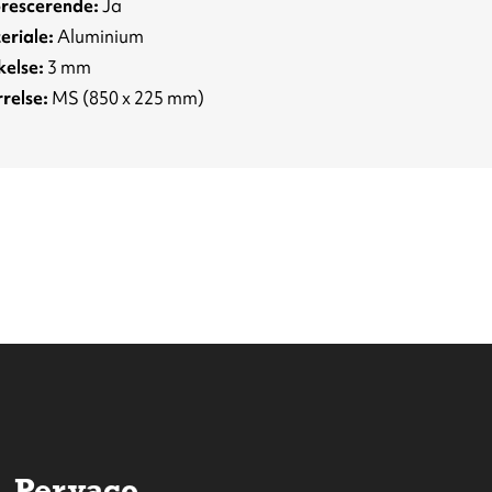
orescerende:
Ja
eriale:
Aluminium
kelse:
3 mm
relse:
MS (850 x 225 mm)
Pervaco