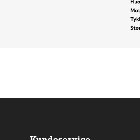
Flu
Mat
Tyk
Stør
Kundeservice