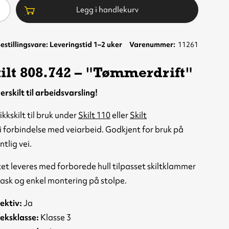
ntall
Legg i handlekurv
estillingsvare: Leveringstid 1–2 uker
Varenummer
11261
ilt 808.742 – "Tømmerdrift"
rskilt til arbeidsvarsling!
ikkskilt til bruk under
Skilt 110
eller
Skilt
i forbindelse med veiarbeid. Godkjent for bruk på
ntlig vei.
tet leveres med forborede hull tilpasset skiltklammer
rask og enkel montering på stolpe.
ektiv:
Ja
eksklasse:
Klasse 3