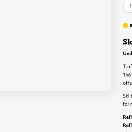
A
B
Sk
Unde
Traf
156
offe
Skil
for 
Refl
Refl