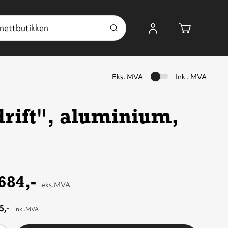
Handleku
Eks. MVA
Inkl. MVA
drift", aluminium,
684,-
eks.MVA
5,-
inkl.MVA