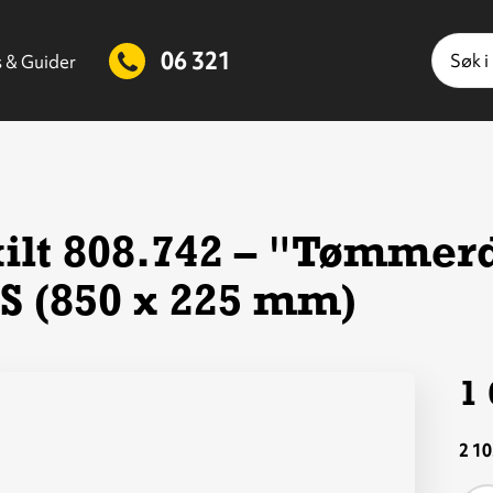
Søk
06 321
s & Guider
ilt 808.742 – "Tømmer
S (850 x 225 mm)
1 
2 10