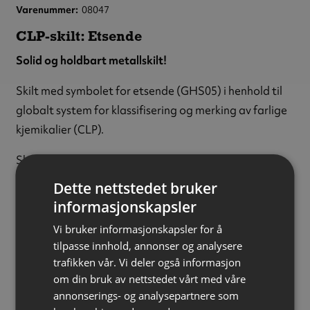
Varenummer
08047
CLP-skilt: Etsende
Solid og holdbart metallskilt!
Skilt med symbolet for etsende (GHS05) i henhold til
globalt system for klassifisering og merking av farlige
kjemikalier (CLP).
Skiltet monteres enkelt med skruer eller dobbeltsidig
tape.
Dette nettstedet bruker
informasjonskapsler
Materiale:
Metall
Tykkelse:
1 mm
Vi bruker informasjonskapsler for å
tilpasse innhold, annonser og analysere
Størrelse:
200 x 200 mm
trafikken vår. Vi deler også informasjon
FDV-dokumentasjon
om din bruk av nettstedet vårt med våre
Last ned
(143.20 kB)
annonserings- og analysepartnere som