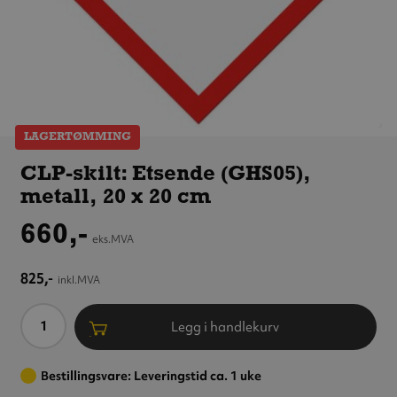
LAGERTØMMING
CLP-skilt:
Etsende
CLP-skilt: Etsende (GHS05),
(GHS05),
metall, 20 x 20 cm
metall,
20 x 20 cm
660,-
eks.MVA
825,-
inkl.MVA
Antall
Legg i handlekurv
Bestillingsvare: Leveringstid ca. 1 uke