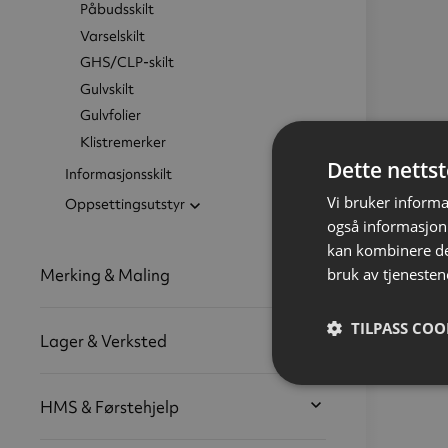
Påbudsskilt
Varselskilt
GHS/CLP-skilt
Gulvskilt
Gulvfolier
Klistremerker
Dette netts
Informasjonsskilt
Vi bruker informa
Oppsettingsutstyr
også informasjon
kan kombinere de
bruk av tjenesten
Merking & Maling
TILPASS COO
Lager & Verksted
HMS & Førstehjelp