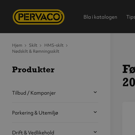
Bla i katalogen
Tip
Hjem
Skilt
HMS-skilt
Nødskilt & Rømningsskilt
Fø
Produkter
2
Hjem
Tilbud / Kampanjer
Parkering & Utemiljø
V
s
b
Drift & Vedlikehold