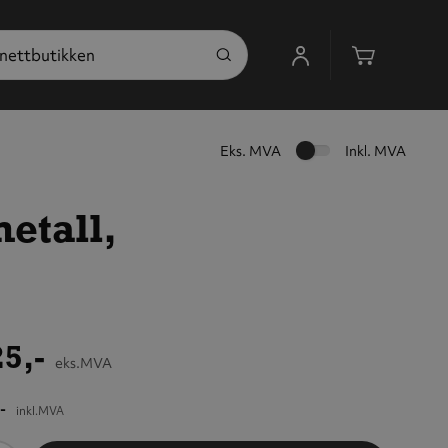
Handleku
Eks. MVA
Inkl. MVA
metall,
5,-
eks.MVA
-
inkl.MVA