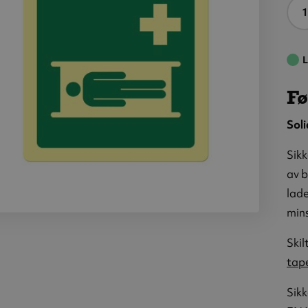
A
L
Fø
Soli
Sikk
av b
lade
mins
tehjelpsskilt:
re, metall,
Skil
0 x 200 mm
tap
Sikk