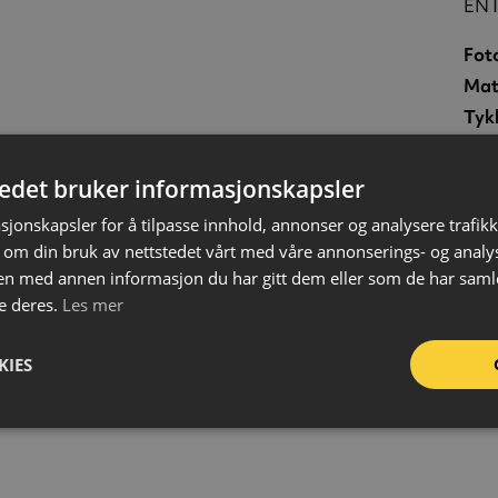
EN 
Fot
Mat
Tyk
Stør
Sta
tedet bruker informasjonskapsler
Sym
sjonskapsler for å tilpasse innhold, annonser og analysere trafikk
 om din bruk av nettstedet vårt med våre annonserings- og anal
n med annen informasjon du har gitt dem eller som de har samlet
e deres.
Les mer
KIES