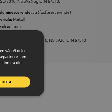
ISO 7010, NS 3926 og DIN 67510.
oluminescerende:
Ja (fosforescerende)
eriale:
Metall
kelse:
1 mm
relse:
200 x 200 mm
ndarder:
NS-EN ISO 7010, NS 3926, DIN 67510
bol:
E013 – Båre
en vår. Vi deler
ysepartnere som
 inn fra din
GODTA