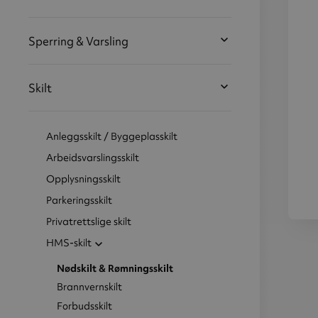
Sperring & Varsling
Skilt
Anleggsskilt / Byggeplasskilt
Arbeidsvarslingsskilt
Opplysningsskilt
Parkeringsskilt
Privatrettslige skilt
Førs
HMS-skilt
Bå
20
Nødskilt & Rømningsskilt
Brannvernskilt
Forbudsskilt