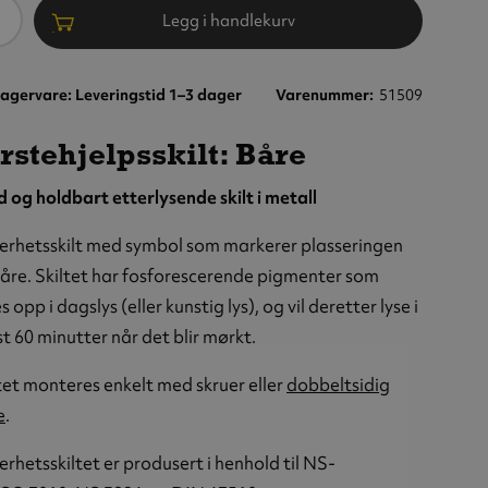
ntall
Legg i handlekurv
agervare: Leveringstid 1–3 dager
Varenummer
51509
rstehjelpsskilt: Båre
d og holdbart etterlysende skilt i metall
erhetsskilt med symbol som markerer plasseringen
åre. Skiltet har fosforescerende pigmenter som
s opp i dagslys (eller kunstig lys), og vil deretter lyse i
t 60 minutter når det blir mørkt.
tet monteres enkelt med skruer eller
dobbeltsidig
e
.
erhetsskiltet er produsert i henhold til NS-