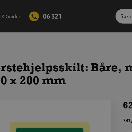
Søk
06 321
s & Guider
rstehjelpsskilt: Båre, 
00 x 200 mm
62
is
tørre
781,
ilde