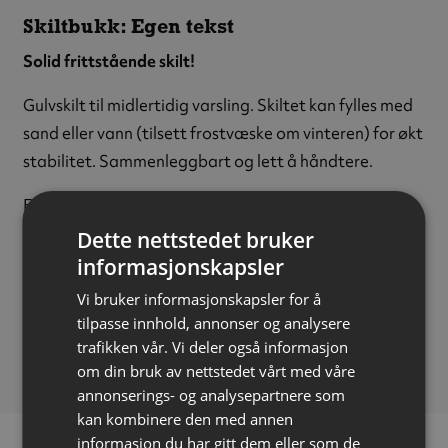
Skiltbukk: Egen tekst
Solid frittstående skilt!
Gulvskilt til midlertidig varsling. Skiltet kan fylles med
sand eller vann (tilsett frostvæske om vinteren) for økt
stabilitet. Sammenleggbart og lett å håndtere.
Egnet til både innendørs og utendørs bruk.
Dette nettstedet bruker
NB: Spesifiser ønsket tekst i kommentarfeltet ved
informasjonskapsler
bestilling.
Vi bruker informasjonskapsler for å
Høyde:
700 mm
tilpasse innhold, annonser og analysere
trafikken vår. Vi deler også informasjon
Bredde:
400 mm
om din bruk av nettstedet vårt med våre
annonserings- og analysepartnere som
kan kombinere den med annen
informasjon du har gitt dem eller som de