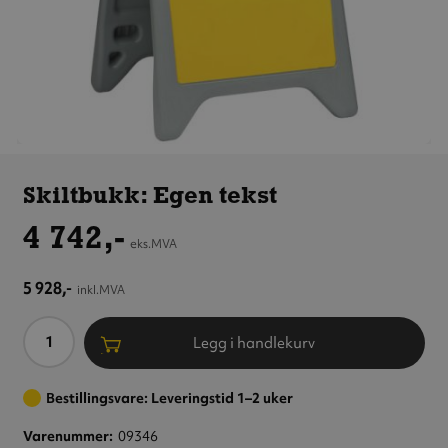
Skiltbukk:
Egen
Skiltbukk: Egen tekst
tekst
4 742,-
eks.MVA
5 928,-
inkl.MVA
Antall
Legg i handlekurv
Bestillingsvare: Leveringstid 1–2 uker
Varenummer
09346