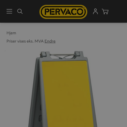
Meny
Søk
Handleku
Hjem
Priser vises eks. MVA
Endre