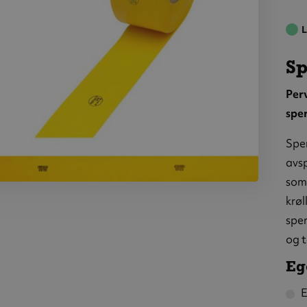
L
S
Per
spe
Sper
avsp
som 
rebånd,
krøl
gul,
sper
0 meter
og t
Eg
E