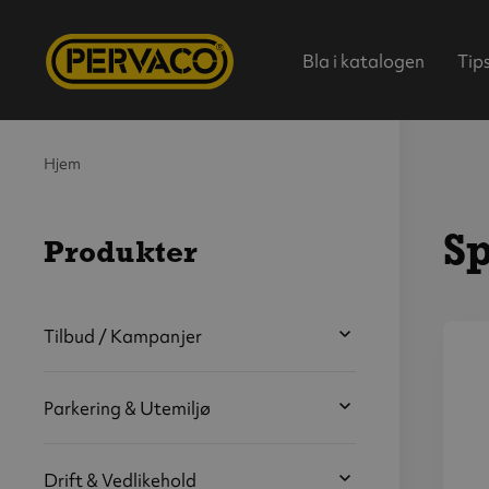
Bla i katalogen
Tip
Hjem
Sp
Produkter
Hjem
Tilbud / Kampanjer
V
s
Parkering & Utemiljø
b
Drift & Vedlikehold