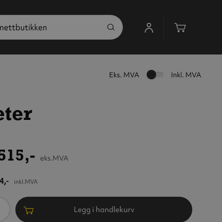
Handleku
Eks. MVA
Inkl. MVA
eter
515,-
eks.MVA
4,-
inkl.MVA
ntall
Legg i handlekurv