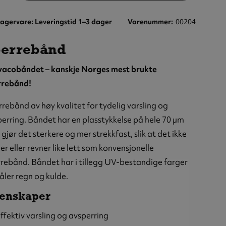
agervare: Leveringstid 1–3 dager
Varenummer
00204
perrebånd
vacobåndet – kanskje Norges mest brukte
rrebånd!
rebånd av høy kvalitet for tydelig varsling og
erring. Båndet har en plasstykkelse på hele 70 µm
gjør det sterkere og mer strekkfast, slik at det ikke
ler eller revner like lett som konvensjonelle
rebånd. Båndet har i tillegg UV-bestandige farger
åler regn og kulde.
enskaper
ffektiv varsling og avsperring