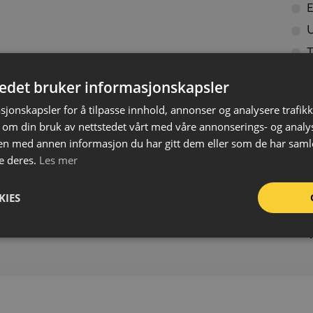
E
U
T
Idee
tedet bruker informasjonskapsler
arra
sjonskapsler for å tilpasse innhold, annonser og analysere trafikk
 om din bruk av nettstedet vårt med våre annonserings- og anal
Far
n med annen informasjon du har gitt dem eller som de har samlet
Mat
e deres.
Les mer
Tyk
Bre
KIES
Len
For