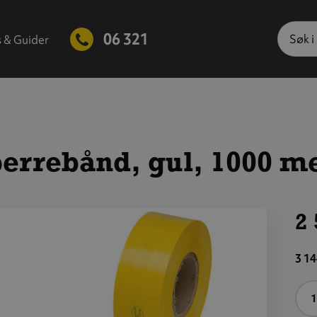
Søk
06 321
s & Guider
errebånd, gul, 1000 m
2 
is
tørre
3 14
ilde
A