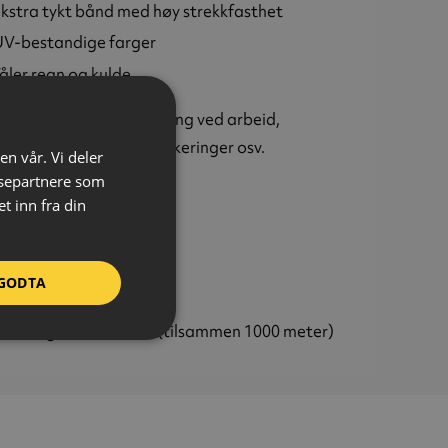
kstra tykt bånd med høy strekkfasthet
V-bestandige farger
åler regn og kulde
ll til avsperring og varsling ved arbeid,
ngementer, messer, parkeringer osv.
en vår. Vi deler
ysepartnere som
ge:
Gul
 inn fra din
eriale:
Polyetylen (PE)
kelse:
70 µm
dde:
80 mm
GODTA
gde:
250 meter (pr rull)
pakning:
Krt á 4 ruller (tilsammen 1000 meter)