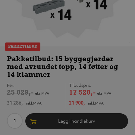
PAKKETILBUD
Pakketilbud:
15 byggegjerder
Pakketilbud: 15 byggegjerder
med avrundet
med avrundet topp, 14 føtter og
topp, 14 føtter
og 14 klammer
14 klammer
Før
Tilbudspris
25 029,-
17 520,-
eks.MVA
eks.MVA
31 286,-
21 900,-
inkl.MVA
inkl.MVA
Antall
Legg i handlekurv