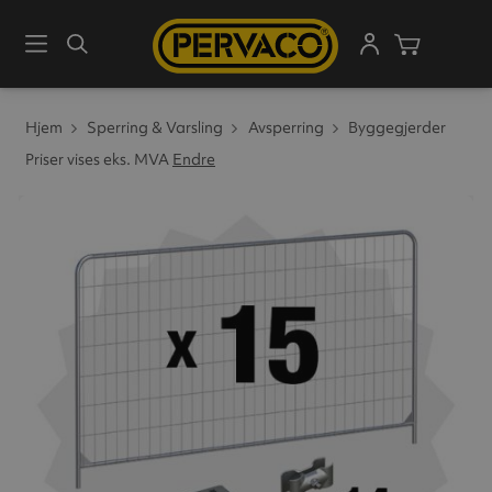
Meny
Søk
Handleku
Hjem
Sperring & Varsling
Avsperring
Byggegjerder
Priser vises eks. MVA
Endre