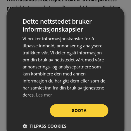
produktet pga. ekstraordinær vekt/volum. Frakten
beregnes derfor manuelt i ettertid og du vil bli
Dette nettstedet bruker
kontaktet med eksakt pris. Eventuelt ta
kontakt før
informasjonskapsler
bestilling for nøyaktig beregnet frakt.
Vi bruker informasjonskapsler for å
Materiale:
Galvanisert stål og plast
tilpasse innhold, annonser og analysere
trafikken vår. Vi deler også informasjon
Høyde:
2000 mm
om din bruk av nettstedet vårt med våre
Lengde:
3500 mm
annonserings- og analysepartnere som
Diameter horisontalt rør:
38 mm
kan kombinere den med annen
Diameter vertikalt rør:
38 mm
informasjon du har gitt dem eller som de
Tykkelse horisontalt rør:
1 mm
har samlet inn fra din bruk av tjenestene
Tykkelse vertikalt rør:
1 mm
deres.
Les mer
Maskestørrelse:
250 x 100 mm
Tykkelse horisontal tråd:
3 mm
GODTA
Tykkelse vertikal tråd:
2,5 mm
TILPASS COOKIES
Vekt:
13,5 kg (gjerde) / 14 kg (plastfot)