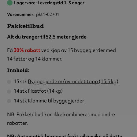
Lagervare: Leveringstid 1–3 dager
Varenummer
pkt1-02701
Pakketilbud
Alt du trenger til 52,5 meter gjerde
Få
30% rabatt
ved kjøp av 15 byggegjerder med
14 føtter og 14 klammer.
Innhold:
15 stk
Byggegjerde m/avrundet topp (13,5 kg)
14 stk
Plastfot (14 kg)
14 stk
Klamme til byggegjerder
NB: Pakketilbud kan ikke kombineres med andre
rabatter.
NB: Automatisk beregnet frakt vil avvike på dette