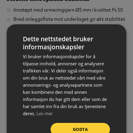
Innstøpt med armeringsjern Ø5 mm i kvalitet Ps 50
Bred anleggsflate mot underlaget gir økt stabilitet
Avstandsknaster tar opp bevegelser i underlaget
Not og fjær i sidene forenkler leggingen og gir en
Dette nettstedet bruker
rett kantlinje, samt fordeler påkjenningene over
informasjonskapsler
flere kantsteiner
Vi bruker informasjonskapsler for å
Formontert manganlegert stålspiker med foringer
tilpasse innhold, annonser og analysere
av polyetylen i forsenkede utsparringer gir sikker
trafikken vår. Vi deler også informasjon
styring av spikervektøy
om din bruk av nettstedet vårt med våre
Fasede kanter reduserer hjørneskader og minsker
annonserings- og analysepartnere som
den synlige høydeforskjellen mellom steiner ved
kan kombinere den med annen
mindre ujevnheter i underlaget
informasjon du har gitt dem eller som de
har samlet inn fra din bruk av tjenestene
Innfaset klakk gjør det mulig å bruke rett kantstein
deres.
Les mer
til legging av kurver med store radier
Profil:
Type B
GODTA