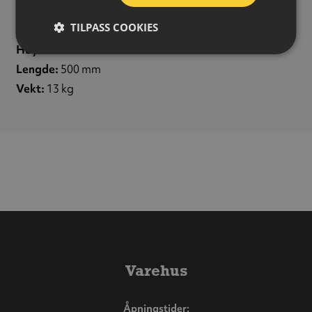
Variant:
Avslutning venstre
TILPASS COOKIES
Materiale:
Betong
Høyde:
120 mm
Lengde:
500 mm
Vekt:
13 kg
Varehus
Åpningstider: