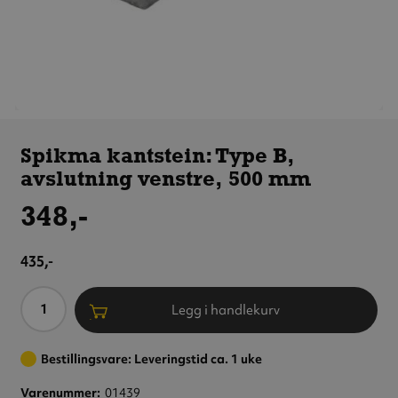
Spikma
kantstein:
Spikma kantstein: Type B,
Type B,
avslutning venstre, 500 mm
avslutning
venstre,
348,-
500 mm
435,-
Antall
Legg i handlekurv
Bestillingsvare: Leveringstid ca. 1 uke
Varenummer
01439