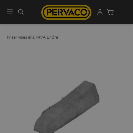
Meny
Søk
Handleku
Priser vises eks. MVA
Endre