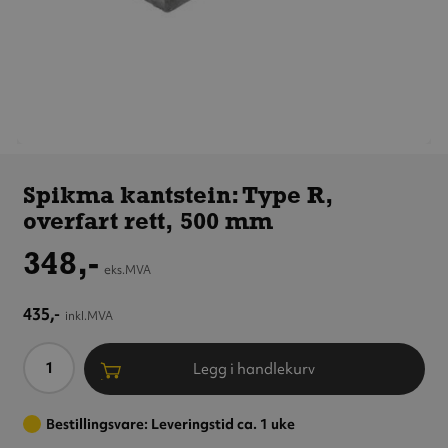
Spikma
kantstein:
Spikma kantstein: Type R,
Type R,
overfart rett, 500 mm
overfart
rett,
348,-
500 mm
eks.MVA
435,-
inkl.MVA
Antall
Legg i handlekurv
Bestillingsvare: Leveringstid ca. 1 uke