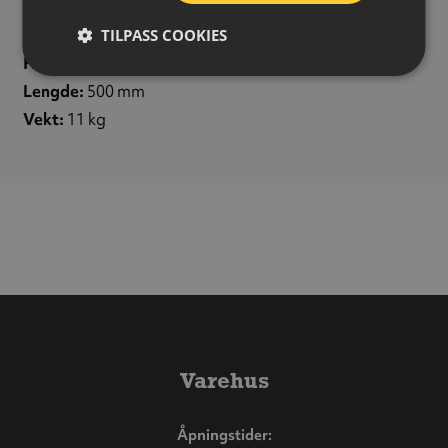
Variant:
Rett overfart
Materiale:
Betong
TILPASS COOKIES
Høyde:
80 mm
Lengde:
500 mm
Vekt:
11 kg
Varehus
Åpningstider: