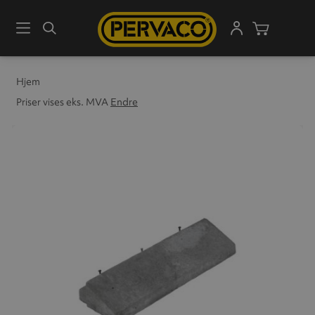
Meny
Søk
Handleku
Hjem
Priser vises eks. MVA
Endre