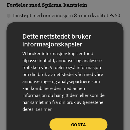
Fordeler med Spikma kantstein
Innstøpt med armeringsjern Ø5 mm i kvalitet Ps 50
Bred anleggsflate mot underlaget gir økt stabilitet
Avstandsknaster tar opp bevegelser i underlaget
Dette nettstedet bruker
Not og fjær i sidene forenkler leggingen og gir en
informasjonskapsler
rett kantlinje, samt fordeler påkjenningene over
Vi bruker informasjonskapsler for å
flere kantsteiner
tilpasse innhold, annonser og analysere
Formontert manganlegert stålspiker med foringer
trafikken vår. Vi deler også informasjon
av polyetylen i forsenkede utsparringer gir sikker
om din bruk av nettstedet vårt med våre
styring av spikervektøy
annonserings- og analysepartnere som
kan kombinere den med annen
Fasede kanter reduserer hjørneskader og minsker
informasjon du har gitt dem eller som de
den synlige høydeforskjellen mellom steiner ved
har samlet inn fra din bruk av tjenestene
mindre ujevnheter i underlaget
deres.
Les mer
Innfaset klakk gjør det mulig å bruke rett kantstein
til legging av kurver med store radier
GODTA