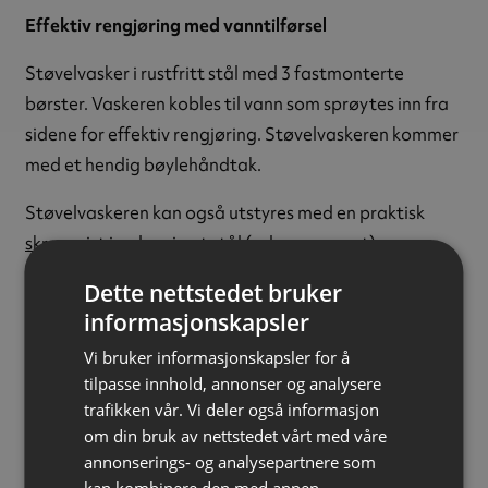
Effektiv rengjøring med vanntilførsel
Støvelvasker i rustfritt stål med 3 fastmonterte
børster. Vaskeren kobles til vann som sprøytes inn fra
sidene for effektiv rengjøring. Støvelvaskeren kommer
med et hendig bøylehåndtak.
Støvelvaskeren kan også utstyres med en praktisk
skraperist
i galvanisert stål (selges separat).
Dette nettstedet bruker
Materiale:
Rustfritt stål
informasjonskapsler
Høyde:
820 mm
Bredde:
330 mm
Vi bruker informasjonskapsler for å
Dybde:
330 mm
tilpasse innhold, annonser og analysere
trafikken vår. Vi deler også informasjon
Vanntilkobling:
1/2" (Gardena)
om din bruk av nettstedet vårt med våre
Vekt:
5,6 kg
annonserings- og analysepartnere som