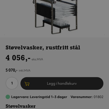
Støvelvasker,
rustfritt stål
Støvelvasker, rustfritt stål
4 056,-
eks.MVA
5 070,-
inkl.MVA
Antall
Legg i handlekurv
Lagervare: Leveringstid 1–3 dager
Varenummer
01802
Støvelvasker