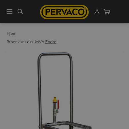
Meny
Søk
Handleku
Hjem
Priser vises eks. MVA
Endre