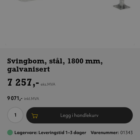
Svingbom,
stål,
Svingbom, stål, 1800 mm,
1800 mm,
galvanisert
galvanisert
7 257,-
eks.MVA
9 071,-
inkl.MVA
Antall
Legg i handlekurv
Lagervare: Leveringstid 1–3 dager
Varenummer
01343