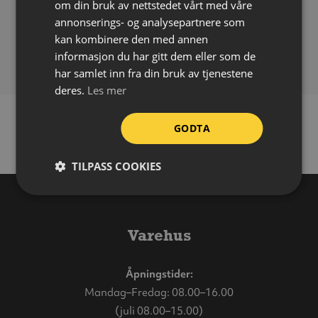
om din bruk av nettstedet vårt med våre
Mål fotplate:
200 x 200 mm
annonserings- og analysepartnere som
Boltavstand (CC):
130 mm
kan kombinere den med annen
Vekt:
24 kg
informasjon du har gitt dem eller som de
har samlet inn fra din bruk av tjenestene
deres.
Les mer
GODTA
TILPASS COOKIES
Varehus
Åpningstider:
Mandag–Fredag: 08.00–16.00
(juli 08.00–15.00)