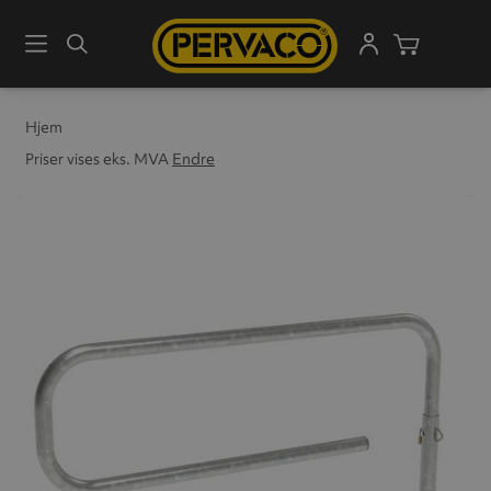
Meny
Søk
Handleku
Hjem
Priser vises eks. MVA
Endre