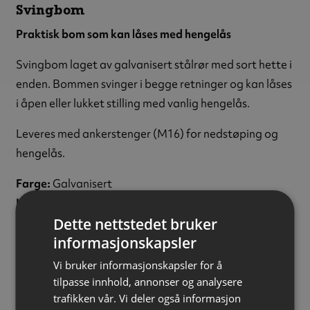
Svingbom
Praktisk bom som kan låses med hengelås
Svingbom laget av galvanisert stålrør med sort hette i
enden. Bommen svinger i begge retninger og kan låses
i åpen eller lukket stilling med vanlig hengelås.
Leveres med ankerstenger (M16) for nedstøping og
hengelås.
Farge:
Galvanisert
Låsemekanisme:
Hengelås
Dette nettstedet bruker
Materiale:
Stål
informasjonskapsler
Høyde:
910 mm
Portbladdiameter:
60 mm
Vi bruker informasjonskapsler for å
Stolpediameter:
70 mm
tilpasse innhold, annonser og analysere
trafikken vår. Vi deler også informasjon
Bomlengde:
1800 mm