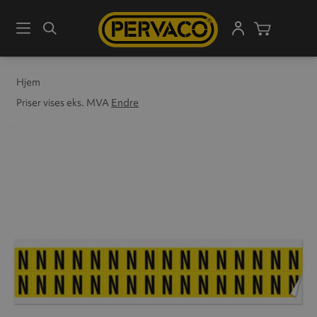
Meny
Søk
Handleku
Hjem
Priser vises eks. MVA
Endre