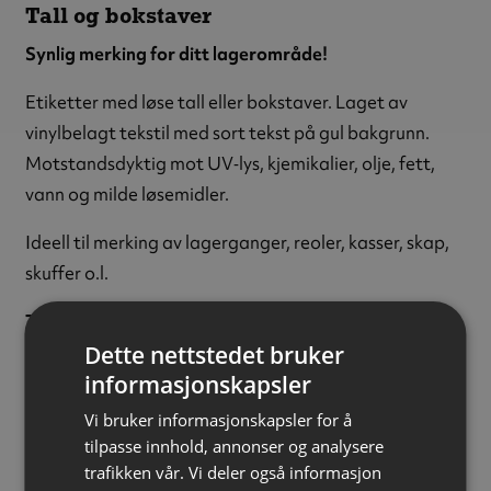
Tall og bokstaver
Synlig merking for ditt lagerområde!
Etiketter med løse tall eller bokstaver. Laget av
vinylbelagt tekstil med sort tekst på gul bakgrunn.
Motstandsdyktig mot UV‑lys, kjemikalier, olje, fett,
vann og milde løsemidler.
Ideell til merking av lagerganger, reoler, kasser, skap,
skuffer o.l.
Tegn:
Bokstaven N
Dette nettstedet bruker
Tekstfarge:
Sort
informasjonskapsler
Bakgrunnsfarge:
Gul
Tekststørrelse:
15 mm
Vi bruker informasjonskapsler for å
Materiale:
Vinylbelagt tekstil
tilpasse innhold, annonser og analysere
trafikken vår. Vi deler også informasjon
Størrelse:
14 x 19 mm