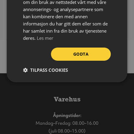
om din bruk av nettstedet vårt med våre
Påføring:
Selvklebende
annonserings- og analysepartnere som
Bruksområde:
Inne
kan kombinere den med annen
Forpakning:
Ark á 32 stk
informasjon du har gitt dem eller som de
har samlet inn fra din bruk av tjenestene
deres.
Les mer
GODTA
TILPASS COOKIES
Varehus
Åpningstider:
Mandag–Fredag: 08.00–16.00
(juli 08.00–15.00)