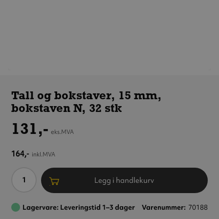
Tall og
bokstaver,
Tall og bokstaver, 15 mm,
15 mm,
bokstaven N, 32 stk
bokstaven N,
32 stk
131,-
eks.MVA
164,-
inkl.MVA
Antall
Legg i handlekurv
Lagervare: Leveringstid 1–3 dager
Varenummer
70188