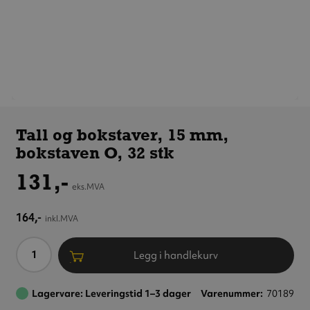
Tall og
bokstaver,
Tall og bokstaver, 15 mm,
15 mm,
bokstaven O, 32 stk
bokstaven O,
32 stk
131,-
eks.MVA
164,-
inkl.MVA
Antall
Legg i handlekurv
Lagervare: Leveringstid 1–3 dager
Varenummer
70189