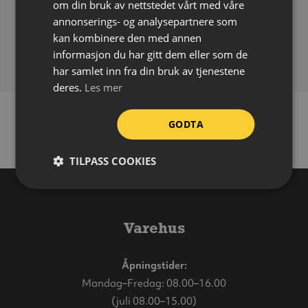
om din bruk av nettstedet vårt med våre
Påføring:
Selvklebende
annonserings- og analysepartnere som
Bruksområde:
Inne
kan kombinere den med annen
Forpakning:
Ark á 32 stk
informasjon du har gitt dem eller som de
har samlet inn fra din bruk av tjenestene
deres.
Les mer
GODTA
TILPASS COOKIES
Varehus
Åpningstider:
Mandag–Fredag: 08.00–16.00
(juli 08.00–15.00)