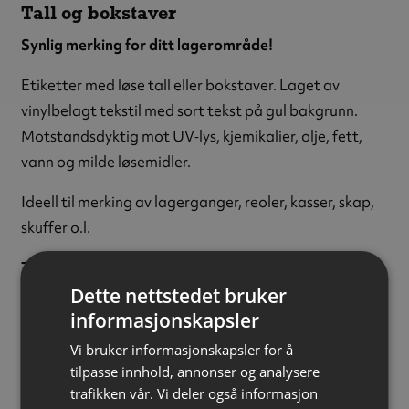
Tall og bokstaver
Synlig merking for ditt lagerområde!
Etiketter med løse tall eller bokstaver. Laget av
vinylbelagt tekstil med sort tekst på gul bakgrunn.
Motstandsdyktig mot UV‑lys, kjemikalier, olje, fett,
vann og milde løsemidler.
Ideell til merking av lagerganger, reoler, kasser, skap,
skuffer o.l.
Tegn:
Bokstaven O
Dette nettstedet bruker
Tekstfarge:
Sort
informasjonskapsler
Bakgrunnsfarge:
Gul
Tekststørrelse:
15 mm
Vi bruker informasjonskapsler for å
Materiale:
Vinylbelagt tekstil
tilpasse innhold, annonser og analysere
trafikken vår. Vi deler også informasjon
Størrelse:
14 x 19 mm