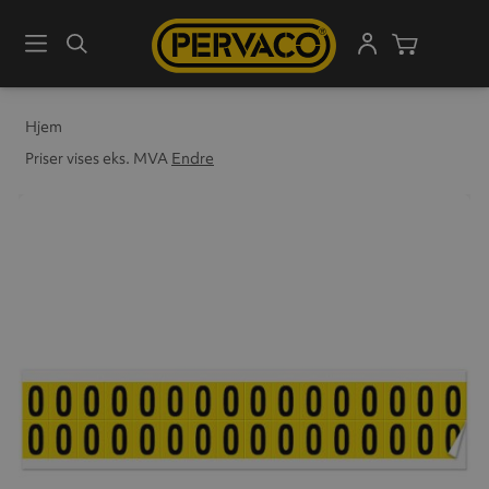
Meny
Søk
Handleku
Hjem
Priser vises eks. MVA
Endre