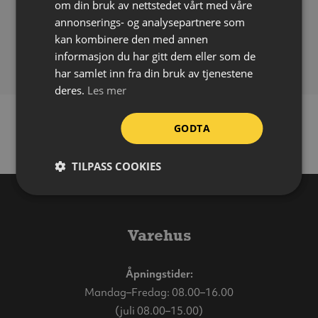
om din bruk av nettstedet vårt med våre
Påføring:
Selvklebende
annonserings- og analysepartnere som
Bruksområde:
Inne
kan kombinere den med annen
Forpakning:
Ark á 32 stk
informasjon du har gitt dem eller som de
har samlet inn fra din bruk av tjenestene
deres.
Les mer
GODTA
TILPASS COOKIES
Varehus
Åpningstider:
Mandag–Fredag: 08.00–16.00
(juli 08.00–15.00)