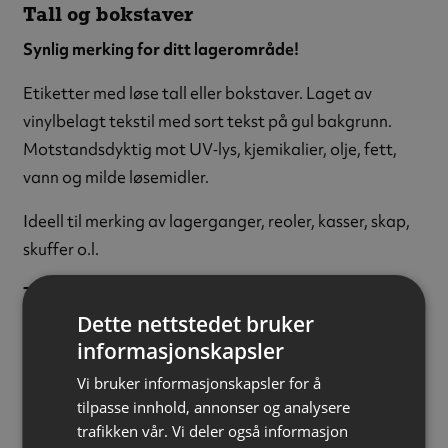
Tall og bokstaver
Synlig merking for ditt lagerområde!
Etiketter med løse tall eller bokstaver. Laget av
vinylbelagt tekstil med sort tekst på gul bakgrunn.
Motstandsdyktig mot UV‑lys, kjemikalier, olje, fett,
vann og milde løsemidler.
Ideell til merking av lagerganger, reoler, kasser, skap,
skuffer o.l.
Tegn:
Tallet 9
Dette nettstedet bruker
Tekstfarge:
Sort
informasjonskapsler
Bakgrunnsfarge:
Gul
Tekststørrelse:
15 mm
Vi bruker informasjonskapsler for å
Materiale:
Vinylbelagt tekstil
tilpasse innhold, annonser og analysere
trafikken vår. Vi deler også informasjon
Størrelse:
14 x 19 mm