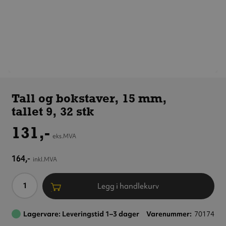
Tall og
bokstaver,
Tall og bokstaver, 15 mm,
15 mm,
tallet 9, 32 stk
tallet 9,
32 stk
131,-
eks.MVA
164,-
inkl.MVA
Antall
Legg i handlekurv
Lagervare: Leveringstid 1–3 dager
Varenummer
70174