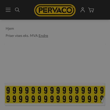
Meny
Søk
Handleku
Hjem
Priser vises eks. MVA
Endre