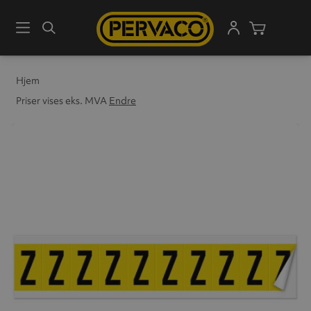
Meny
Søk
Handleku
Hjem
Priser vises eks. MVA
Endre