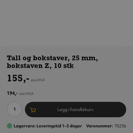
Tall og
bokstaver,
Tall og bokstaver, 25 mm,
25 mm,
bokstaven Z, 10 stk
bokstaven Z,
10 stk
155,-
eks.MVA
194,-
inkl.MVA
Antall
Legg i handlekurv
Lagervare: Leveringstid 1–3 dager
Varenummer
70236