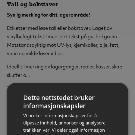
Tall og bokstaver
Synlig merking for ditt lagerområde!
Etiketter med løse tall eller bokstaver. Laget av
vinylbelagt tekstil med sort tekst på gul bakgrunn.
Motstandsdyktig mot UV‑lys, kjemikalier, olje, fett,
vann og milde løsemidler.
Ideell til merking av lagerganger, reoler, kasser, skap,
skuffer o.l.
Tegn:
Bokstaven Z
Dette nettstedet bruker
Tekstfarge:
Sort
informasjonskapsler
Bakgrunnsfarge:
Gul
Tekststørrelse:
25 mm
Vi bruker informasjonskapsler for å
Materiale:
Vinylbelagt tekstil
tilpasse innhold, annonser og analysere
trafikken vår. Vi deler også informasjon
Størrelse:
22 x 38 mm