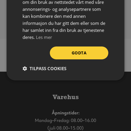
om din bruk av nettstedet vårt med våre
Påføring:
Selvklebende
annonserings- og analysepartnere som
Bruksområde:
Inne
kan kombinere den med annen
Forpakning:
Ark á 10 stk
informasjon du har gitt dem eller som de
har samlet inn fra din bruk av tjenestene
deres.
Les mer
GODTA
TILPASS COOKIES
Varehus
Åpningstider:
Mandag–Fredag: 08.00–16.00
(juli 08.00–15.00)