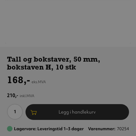
Tall og
bokstaver,
Tall og bokstaver, 50 mm,
50 mm,
bokstaven H, 10 stk
bokstaven H,
10 stk
168,-
eks.MVA
210,-
inkl.MVA
Antall
Legg i handlekurv
Lagervare: Leveringstid 1–3 dager
Varenummer
70254