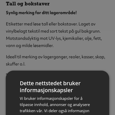
Tall og bokstaver
Synlig merking for ditt lagerområde!
Etiketter med løse tall eller bokstaver. Laget av
vinylbelagt tekstil med sort tekst på gul bakgrunn.
Motstandsdyktig mot UV‑lys, kjemikalier, olje, fett,
vann og milde løsemidler.
Ideell til merking av lagerganger, reoler, kasser, skap,
skuffer o.l.
Tegn:
Bokstaven H
Dette nettstedet bruker
Tekstfarge:
Sort
informasjonskapsler
Bakgrunnsfarge:
Gul
Tekststørrelse:
50 mm
Vi bruker informasjonskapsler for å
Materiale:
Vinylbelagt tekstil
tilpasse innhold, annonser og analysere
trafikken vår. Vi deler også informasjon
Størrelse:
22 x 57 mm