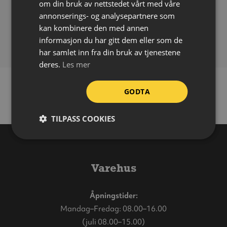
om din bruk av nettstedet vårt med våre
Påføring:
Selvklebende
annonserings- og analysepartnere som
Bruksområde:
Inne
kan kombinere den med annen
Forpakning:
Ark á 10 stk
informasjon du har gitt dem eller som de
har samlet inn fra din bruk av tjenestene
deres.
Les mer
GODTA
TILPASS COOKIES
Varehus
Åpningstider:
Mandag–Fredag: 08.00–16.00
(juli 08.00–15.00)