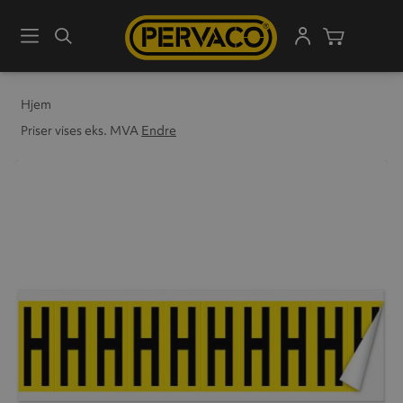
Meny
Søk
Handleku
Hjem
Priser vises eks. MVA
Endre