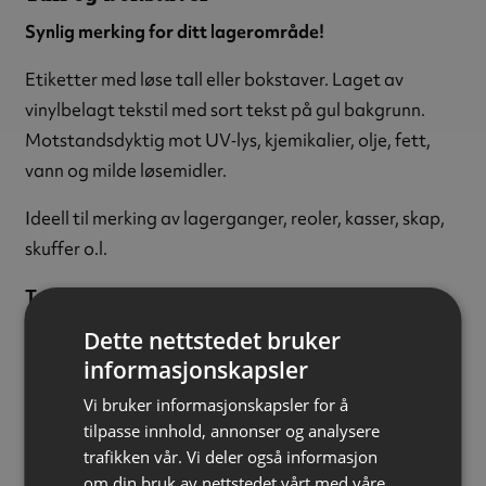
Synlig merking for ditt lagerområde!
Etiketter med løse tall eller bokstaver. Laget av
vinylbelagt tekstil med sort tekst på gul bakgrunn.
Motstandsdyktig mot UV‑lys, kjemikalier, olje, fett,
vann og milde løsemidler.
Ideell til merking av lagerganger, reoler, kasser, skap,
skuffer o.l.
Tegn:
Bokstaven L
Tekstfarge:
Sort
Dette nettstedet bruker
Bakgrunnsfarge:
Gul
informasjonskapsler
Tekststørrelse:
50 mm
Vi bruker informasjonskapsler for å
Materiale:
Vinylbelagt tekstil
tilpasse innhold, annonser og analysere
Størrelse:
22 x 57 mm
trafikken vår. Vi deler også informasjon
Påføring:
Selvklebende
om din bruk av nettstedet vårt med våre