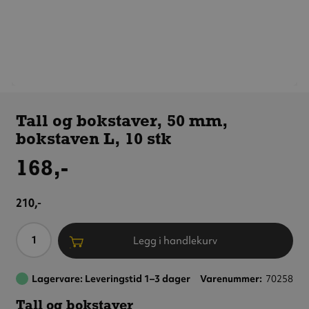
Tall og
bokstaver,
Tall og bokstaver, 50 mm,
50 mm,
bokstaven L, 10 stk
bokstaven L,
10 stk
168,-
210,-
Antall
Legg i handlekurv
Lagervare: Leveringstid 1–3 dager
Varenummer
70258
Tall og bokstaver