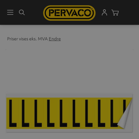
Meny
Søk
Handleku
Priser vises eks. MVA
Endre