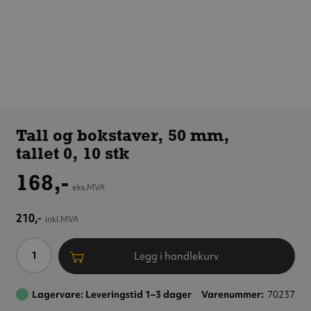
Tall og
bokstaver,
Tall og bokstaver, 50 mm,
50 mm,
tallet 0, 10 stk
tallet 0,
10 stk
168,-
eks.MVA
210,-
inkl.MVA
Antall
Legg i handlekurv
Lagervare: Leveringstid 1–3 dager
Varenummer
70237