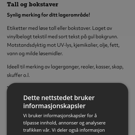
Tall og bokstaver
Synlig merking for ditt lagerområde!
Etiketter med løse tall eller bokstaver. Laget av
vinylbelagt tekstil med sort tekst på gul bakgrunn.
Motstandsdyktig mot UV‑lys, kjemikalier, olje, fett,
vann og milde løsemidler.
Ideell til merking av lagerganger, reoler, kasser, skap,
skuffer o.l.
Tegn:
Tallet 0
Dette nettstedet bruker
Tekstfarge:
Sort
informasjonskapsler
Bakgrunnsfarge:
Gul
Tekststørrelse:
50 mm
Vi bruker informasjonskapsler for å
Materiale:
Vinylbelagt tekstil
tilpasse innhold, annonser og analysere
trafikken vår. Vi deler også informasjon
Størrelse:
22 x 57 mm