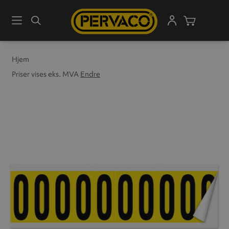
Meny
Søk
Handleku
Hjem
Priser vises eks. MVA
Endre