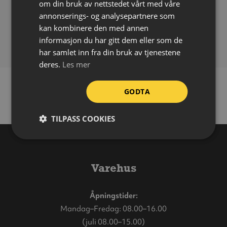
om din bruk av nettstedet vårt med våre
Påføring:
Selvklebende
annonserings- og analysepartnere som
Bruksområde:
Inne
kan kombinere den med annen
Forpakning:
Ark á 10 stk
informasjon du har gitt dem eller som de
har samlet inn fra din bruk av tjenestene
deres.
Les mer
GODTA
TILPASS COOKIES
Varehus
Åpningstider:
Mandag–Fredag: 08.00–16.00
(juli 08.00–15.00)