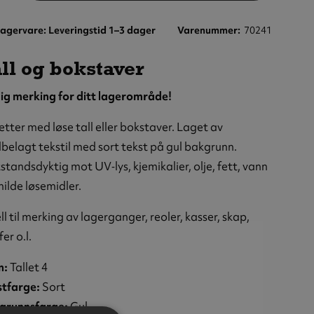
agervare: Leveringstid 1–3 dager
Varenummer
70241
ll og bokstaver
ig merking for ditt lagerområde!
etter med løse tall eller bokstaver. Laget av
lbelagt tekstil med sort tekst på gul bakgrunn.
tandsdyktig mot UV‑lys, kjemikalier, olje, fett, vann
ilde løsemidler.
r,
ll til merking av lagerganger, reoler, kasser, skap,
,
fer o.l.
,
n:
Tallet 4
stfarge:
Sort
grunnsfarge:
Gul