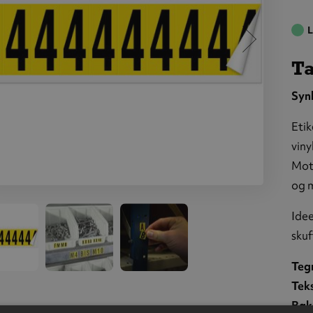
L
Ta
Synl
Etik
viny
Mots
og m
ll og
Tall og
taver,
bokstave
Idee
 mm,
50 mm
skuf
let 4,
tallet 4
 stk
10 stk
Teg
Tek
Bak