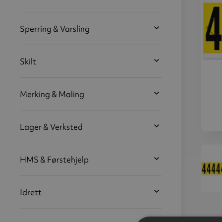
Sperring & Varsling
Skilt
Merking & Maling
Lager & Verksted
Tall og
Ta
bokstaver,
boks
50 mm,
HMS & Førstehjelp
50
tallet 4,
tal
10 stk
10
Idrett