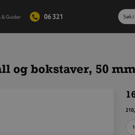
Søk
06 321
s & Guider
ll og bokstaver, 50 mm, 
16
is
tørre
210,
ilde
A