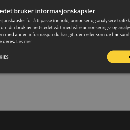
Teks
tedet bruker informasjonskapsler
Mat
sjonskapsler for å tilpasse innhold, annonser og analysere trafikk
Stør
 om din bruk av nettstedet vårt med våre annonserings- og anal
Påf
n med annen informasjon du har gitt dem eller som de har samlet
Bru
e deres.
Les mer
For
KIES