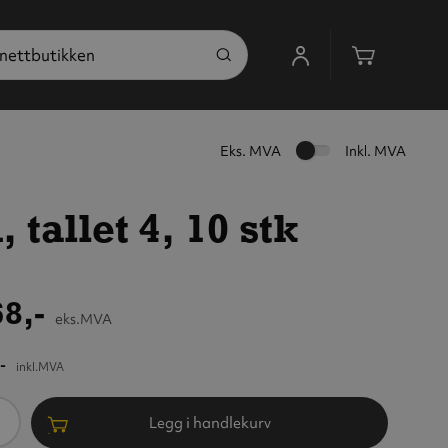
Handleku
Eks. MVA
Inkl. MVA
tallet 4, 10 stk
8,-
eks.MVA
-
inkl.MVA
ntall
Legg i handlekurv