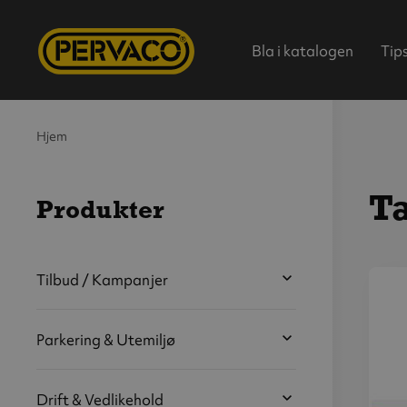
Bla i katalogen
Tip
Hjem
Ta
Produkter
Hjem
Tilbud / Kampanjer
V
s
Parkering & Utemiljø
b
Drift & Vedlikehold