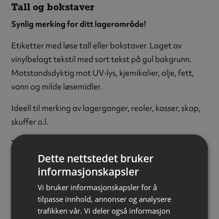
Tall og bokstaver
Synlig merking for ditt lagerområde!
Etiketter med løse tall eller bokstaver. Laget av
vinylbelagt tekstil med sort tekst på gul bakgrunn.
Motstandsdyktig mot UV‑lys, kjemikalier, olje, fett,
vann og milde løsemidler.
Ideell til merking av lagerganger, reoler, kasser, skap,
skuffer o.l.
Tegn:
Tallet 6
Dette nettstedet bruker
Tekstfarge:
Sort
informasjonskapsler
Bakgrunnsfarge:
Gul
Tekststørrelse:
75 mm
Vi bruker informasjonskapsler for å
Materiale:
Vinylbelagt tekstil
tilpasse innhold, annonser og analysere
trafikken vår. Vi deler også informasjon
Størrelse:
38 x 89 mm