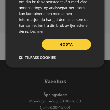
om din bruk av nettstedet vårt med våre
Påføring:
Selvklebende
annonserings- og analysepartnere som
Bruksområde:
Inne
kan kombinere den med annen
Forpakning:
Ark á 6 stk
informasjon du har gitt dem eller som de
har samlet inn fra din bruk av tjenestene
deres.
Les mer
GODTA
TILPASS COOKIES
Varehus
Åpningstider:
Mandag–Fredag: 08.00–16.00
(juli 08.00–15.00)