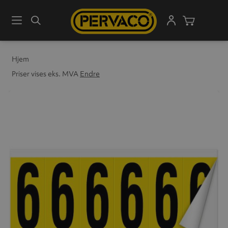
Meny
Søk
Handleku
Hjem
Priser vises eks. MVA
Endre