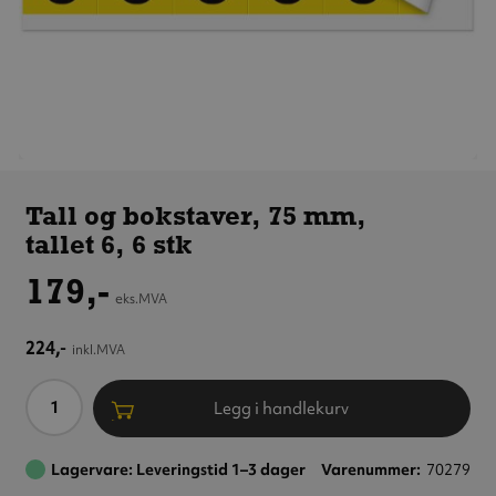
Tall og
bokstaver,
Tall og bokstaver, 75 mm,
75 mm,
tallet 6, 6 stk
tallet 6,
6 stk
179,-
eks.MVA
224,-
inkl.MVA
Antall
Legg i handlekurv
Lagervare: Leveringstid 1–3 dager
Varenummer
70279