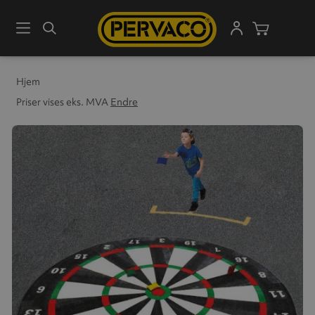
Meny
Søk
Handleku
Hjem
Priser vises eks. MVA
Endre