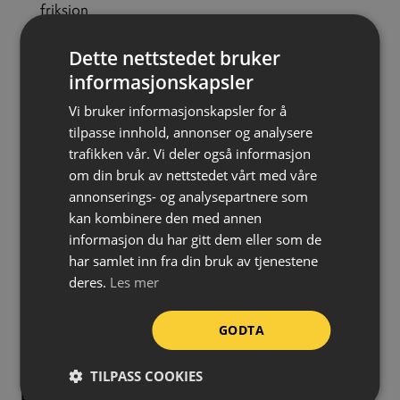
friksjon
Miljøvennlig – inneholder ikke tungmetaller eller
Dette nettstedet bruker
løsemidler
informasjonskapsler
Avgir ingen farlige gasser ved påføring
Vi bruker informasjonskapsler for å
Termoplast egner seg til merking av parkeringsplasser,
tilpasse innhold, annonser og analysere
veier, fotgjengerfelt, fartshumper, skoler, lekeplasser
trafikken vår. Vi deler også informasjon
om din bruk av nettstedet vårt med våre
osv.
annonserings- og analysepartnere som
Merk at termoplast ikke sitter like godt på behandlet
kan kombinere den med annen
informasjon du har gitt dem eller som de
betong. På lagergulv o.l. anbefales Pervacos
har samlet inn fra din bruk av tjenestene
trafikkmaling eller epoxy linjemerking.
deres.
Les mer
NB: Dette er et fraktsensitivt produkt og tillegg på
GODTA
frakt kan forekomme. Du vil da eventuelt bli
kontaktet med eksakt beregnet pris.
TILPASS COOKIES
Diameter:
2800 mm