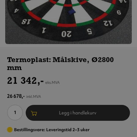
Termoplast:
Målskive,
Termoplast: Målskive, Ø2800
Ø2800 mm
mm
21 342,-
eks.MVA
26 678,-
inkl.MVA
Antall
Legg i handlekurv
Bestillingsvare: Leveringstid 2–3 uker