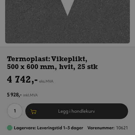
Termoplast:
Vikeplikt,
Termoplast: Vikeplikt,
500 x 600 mm,
500 x 600 mm, hvit, 25 stk
hvit, 25 stk
4 742,-
eks.MVA
5 928,-
inkl.MVA
Antall
Legg i handlekurv
Lagervare: Leveringstid 1–3 dager
Varenummer
10621