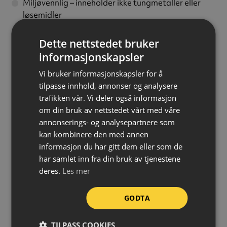
Miljøvennlig – inneholder ikke tungmetaller eller
løsemidler
Avgir ingen farlige gasser ved påføring
Dette nettstedet bruker
Termoplast egner seg til merking av parkeringsplasser,
informasjonskapsler
veier, fotgjengerfelt, fartshumper, skoler, lekeplasser
Vi bruker informasjonskapsler for å
osv.
tilpasse innhold, annonser og analysere
trafikken vår. Vi deler også informasjon
Merk at termoplast ikke sitter like godt på behandlet
om din bruk av nettstedet vårt med våre
betong. På lagergulv o.l. anbefales Pervacos
annonserings- og analysepartnere som
trafikkmaling eller epoxy linjemerking.
kan kombinere den med annen
informasjon du har gitt dem eller som de
NB: Dette er et fraktsensitivt produkt og tillegg på
har samlet inn fra din bruk av tjenestene
frakt kan forekomme. Du vil da eventuelt bli
deres.
Les mer
kontaktet med eksakt beregnet pris.
GODTA
Farge:
Hvit
Bredde:
500 mm
TILPASS COOKIES