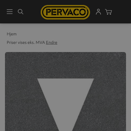
Meny
Søk
Handleku
Hjem
Priser vises eks. MVA
Endre