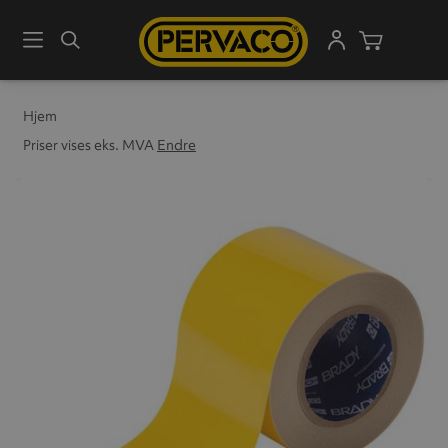
Meny
Søk
Handleku
Hjem
Priser vises eks. MVA
Endre