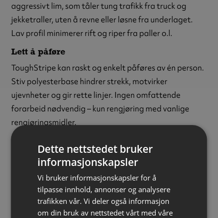
aggressivt lim, som tåler tung trafikk fra truck og
jekketraller, uten å revne eller løsne fra underlaget.
Lav profil minimerer rift og riper fra paller o.l.
Lett å påføre
ToughStripe kan raskt og enkelt påføres av én person.
Stiv polyesterbase hindrer strekk, motvirker
ujevnheter og gir rette linjer. Ingen omfattende
forarbeid nødvendig – kun rengjøring med vanlige
rengjøringsmidler.
Høy synlighet
Dette nettstedet bruker
ToughStripe er like synlig som tradisjonell malt
informasjonskapsler
gulvmerking. Den har høyglanset overflate og lav
Vi bruker informasjonskapsler for å
profil som reduserer oppbygging av smuss langs
tilpasse innhold, annonser og analysere
linjene. Overflaten motstår merker og flekker, og er
trafikken vår. Vi deler også informasjon
lett å rengjøre.
om din bruk av nettstedet vårt med våre