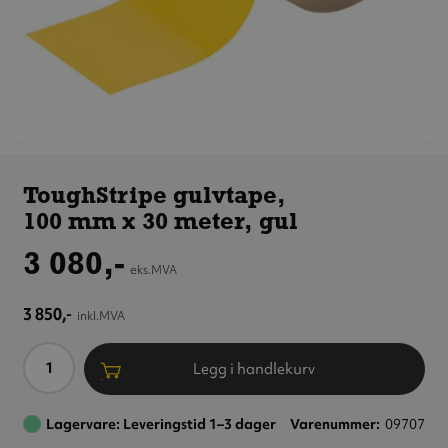
ToughStripe
gulvtape,
ToughStripe gulvtape,
100 mm x 30 meter,
100 mm x 30 meter, gul
gul
3 080,-
eks.MVA
3 850,-
inkl.MVA
Antall
Legg i handlekurv
Lagervare: Leveringstid 1–3 dager
Varenummer
09707