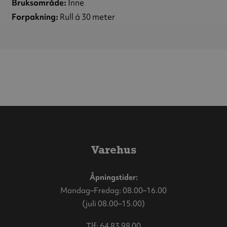
Bruksområde:
Inne
Forpakning:
Rull á 30 meter
Varehus
Åpningstider:
Mandag–Fredag: 08.00–16.00
(juli 08.00–15.00)
Tlf:
64 83 98 00