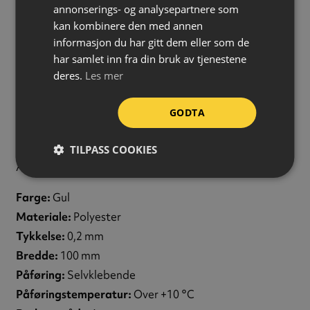
annonserings- og analysepartnere som
Smertefri fjerning
kan kombinere den med annen
ToughStripe kan enkelt fjernes uten å skade gulvet.
informasjon du har gitt dem eller som de
Den vil ikke dele seg i små biter og løsner kun i hele
har samlet inn fra din bruk av tjenestene
deres.
Les mer
stykker. Ren fjerning uten å etterlate limrester eller
stygge merker på underlaget.
GODTA
ToughStripe overgår sikkerhetsstandardene for rene,
tørre sklisikre overflater i henhold til
TILPASS COOKIES
ANSI A1264.22006 og OSHA 1910.22.
Farge:
Gul
Materiale:
Polyester
Tykkelse:
0,2 mm
Bredde:
100 mm
Påføring:
Selvklebende
Påføringstemperatur:
Over +10 °C