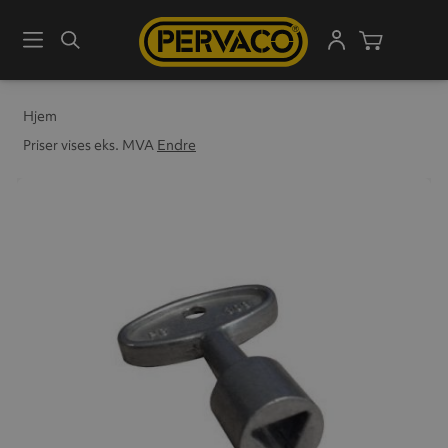
Meny
Søk
Handleku
Hjem
Priser vises eks. MVA
Endre