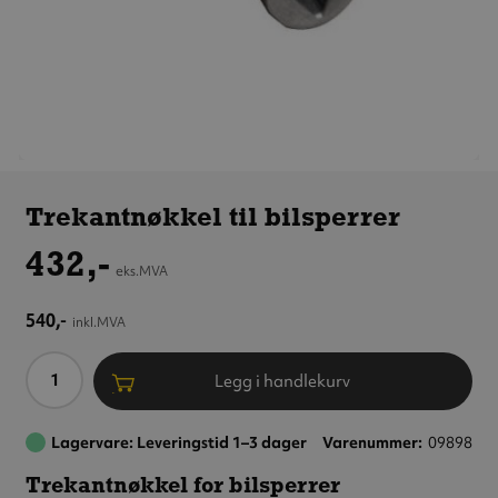
Trekantnøkkel
til bilsperrer
Trekantnøkkel til bilsperrer
432,-
eks.MVA
540,-
inkl.MVA
Antall
Legg i handlekurv
Lagervare: Leveringstid 1–3 dager
Varenummer
09898
Trekantnøkkel for bilsperrer