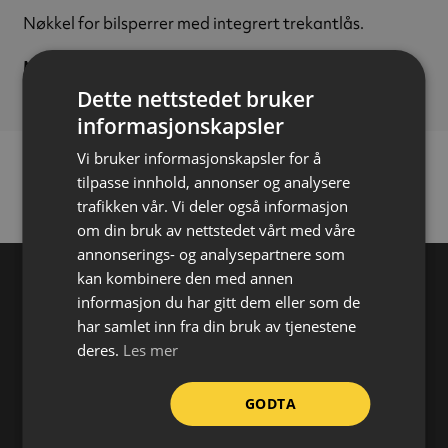
Nøkkel for bilsperrer med integrert trekantlås.
Materiale:
Stål
Dette nettstedet bruker
informasjonskapsler
Vi bruker informasjonskapsler for å
tilpasse innhold, annonser og analysere
trafikken vår. Vi deler også informasjon
om din bruk av nettstedet vårt med våre
annonserings- og analysepartnere som
kan kombinere den med annen
informasjon du har gitt dem eller som de
har samlet inn fra din bruk av tjenestene
Varehus
deres.
Les mer
Åpningstider:
GODTA
Mandag–Fredag: 08.00–16.00
(juli 08.00–15.00)