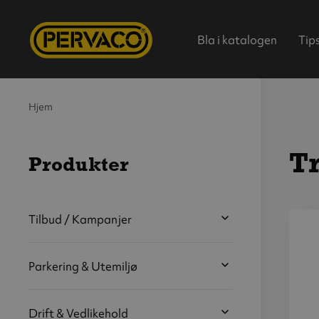
Bla i katalogen
Tip
Hjem
Tr
Produkter
Hjem
Tilbud / Kampanjer
V
s
Parkering & Utemiljø
b
Drift & Vedlikehold