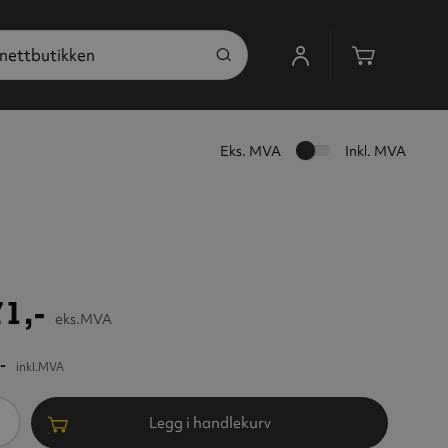
Handleku
Eks. MVA
Inkl. MVA
1,-
eks.MVA
-
inkl.MVA
ntall
Legg i handlekurv