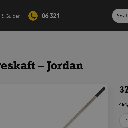
Søk
06 321
s & Guider
eskaft – Jordan
37
is
tørre
464,
ilde
A