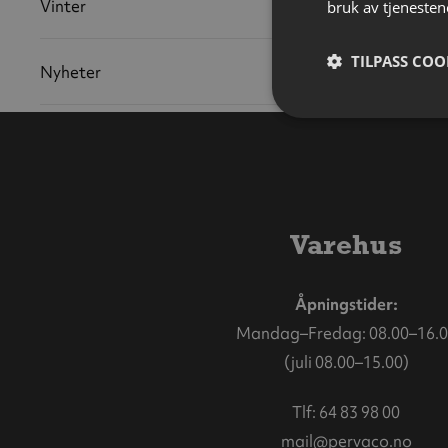
Vinter
bruk av tjenesten
TILPASS COO
Nyheter
Varehus
Åpningstider:
Mandag–Fredag: 08.00–16.0
(juli 08.00–15.00)
Tlf:
64 83 98 00
mail@pervaco.no